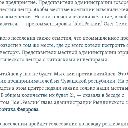
 предприятие. Представители администрации говорят
ический центр. Якобы местные компании изъявили же
ти помещения. Но они только изъявили желание, в лю
казаться, — прокомментировал "Idel.Реалии" Олег Семе
ского поселения также отметил, что промышленное пр
озвести в том же месте, где до этого хотели построить 
весторы. Представители местной администрации отри
стического центра с китайскими инвесторами.
тайцев у нас не будет. Мы сами против китайцев. Это 
их предпринимателей из Чувашской республики. На
одств в этом центре подали заявки только наши местн
В общем количестве их будет 21, — сказала в беседе с
том "Idel.Реалии"глава администрации Рындинского с
роника Федорова
.
 в поселении пройдет голосование по поводу реализаци