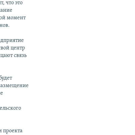
, что это
лание
бой момент
нов.
едприятие
свой центр
цают связь
будет
 размещение
ые
ельского
и проекта