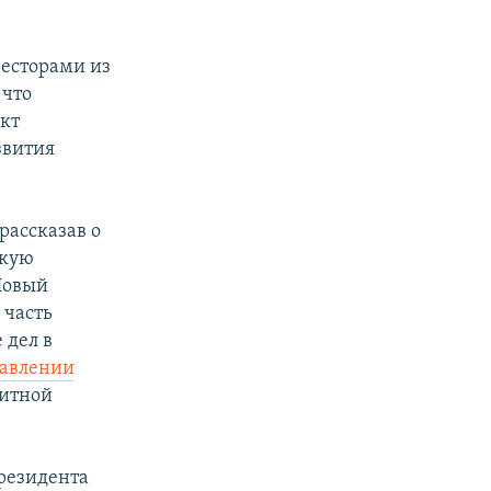
весторами из
, что
кт
звития
рассказав о
скую
"Новый
 часть
 дел в
авлении
щитной
президента