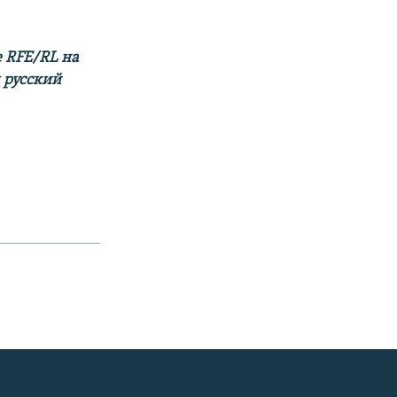
 RFE/RL на
м русский