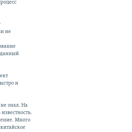
процесс
т
ли не
звание
и данный
оект
ыстро и
не знал. На
в известность.
шение. Много
и китайское