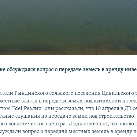
же обсуждался вопрос о передаче земель в аренду инв
тели Рындинского сельского поселения Цивильского 
естные власти в передачи земли под китайский проект
ом "Idel.Реалии" они рассказали, что 10 апреля в ДК 
чные слушания по передаче земли под строительство
о логистического центра. Люди отмечают, что около г
бсуждали вопрос о передаче местных земель в аренду п