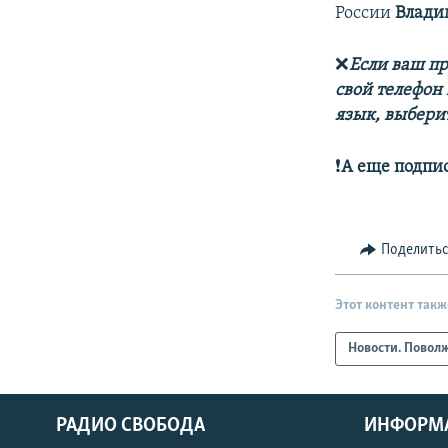
России
Влади
❌
Если ваш пр
свой телефон
язык, выберит
❗️
А еще подпи
Поделить
Этот контент такж
Новости. Повол
РАДИО СВОБОДА
ИНФОРМ