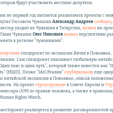
котором будут участвовать местные депутаты.
ии не первый год пытаются реализовать проекты с ин
епутат Госсовета Чувашии
Александр Андреев
сообщал
вестор уходит из Чувашии в Татарстан,
назвал
их прое
 Глава Чувашии
Олег Николаев
назвал
перспективы ра
роекта в регионе "туманными".
запустили
спецпроект по экспансии Китая в Поволжье, 
увашии. Сам спецпроект описывает глобальную китай
Один пояс и один путь", который также известен как 
ь" (НШП). Позже "Idel.Реалии"
опубликовали
еще одну
по китайской экспансии в Поволжье, описав положение
ласти. На проект
отреагировали
в Совете Европы и
Упр
омиссара ООН по правам человека, а также в правоза
Human Rights Watch.
вестпроект реализуется в развитие договоренностей 