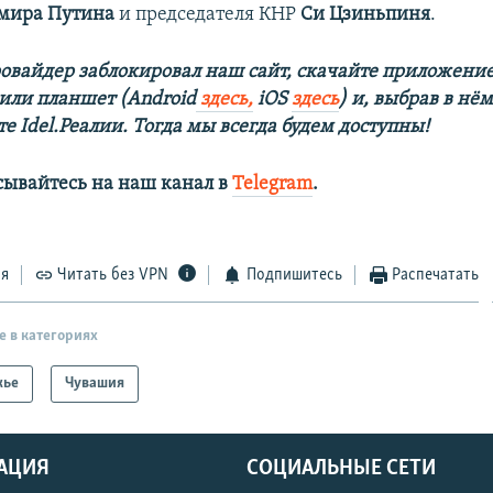
мира Путина
и председателя КНР
Си Цзиньпиня
.
овайдер заблокировал наш сайт, скачайте приложение
 или планшет (Android
здесь,
iOS
здесь
) и, выбрав в нё
е Idel.Реалии. Тогда мы всегда будем доступны!
сывайтесь на наш канал в
Telegram
.
ся
Читать без VPN
Подпишитесь
Распечатать
е в категориях
жье
Чувашия
АЦИЯ
СОЦИАЛЬНЫЕ СЕТИ