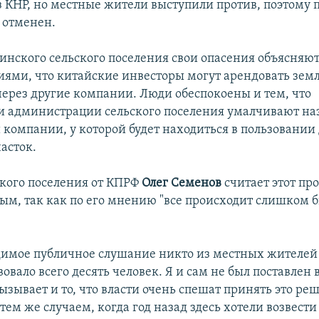
з КНР, но местные жители выступили против, поэтому 
 отменен.
нского сельского поселения свои опасения объясняю
ями, что китайские инвесторы могут арендовать зем
через другие компании. Люди обеспокоены и тем, что
и администрации сельского поселения умалчивают на
компании, у которой будет находиться в пользовани
асток.
ского поселения от КПРФ
Олег Семенов
считает этот пр
ым, так как по его мнению "все происходит слишком б
имое публичное слушание никто из местных жителей 
овало всего десять человек. Я и сам не был поставлен 
ызывает и то, что власти очень спешат принять это ре
тем же случаем, когда год назад здесь хотели возвест