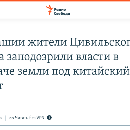
ашии жители Цивильско
а заподозрили власти в
аче земли под китайский
т
ся
Читать без VPN