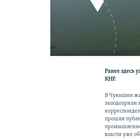
Ранее здесь у
КНР.
В Чувашии жи
заподозрили м
корреспондент
прошли публи
промышленног
власти уже о