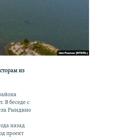
есторам из
района
. В беседе с
села Рындино
ода назад
од проект