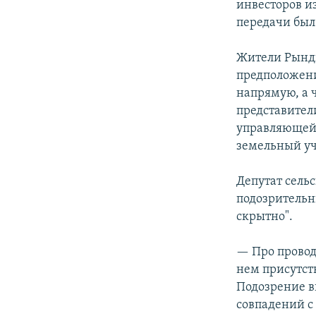
инвесторов и
передачи был
Жители Рынди
предположени
напрямую, а 
представител
управляющей 
земельный уч
Депутат сель
подозрительн
скрытно".
— Про провод
нем присутств
Подозрение в
совпадений с 