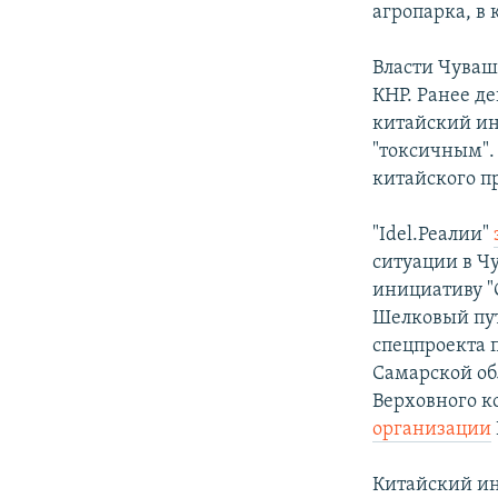
агропарка, в 
Власти Чуваш
КНР. Ранее д
китайский ин
"токсичным".
китайского п
"Idel.Реалии"
ситуации в Ч
инициативу "
Шелковый пут
спецпроекта 
Самарской об
Верховного к
организации
Китайский ин