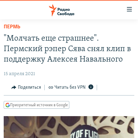
Ссылки
для
упрощенного
ПЕРМЬ
ПРОГРАММЫ
доступа
"Молчать еще страшнее".
ПОДКАСТЫ
Вернуться
Пермский рэпер Сява снял клип в
к
АВТОРСКИЕ ПРОЕКТЫ
поддержку Алексея Навального
основному
ЦИТАТЫ СВОБОДЫ
содержанию
15 апреля 2021
Вернутся
МНЕНИЯ
к
Поделиться
Читать без VPN
КУЛЬТУРА
главной
навигации
IDEL.РЕАЛИИ
Приоритетный источник в Google
Вернутся
КАВКАЗ.РЕАЛИИ
к
СЕВЕР.РЕАЛИИ
поиску
СИБИРЬ.РЕАЛИИ