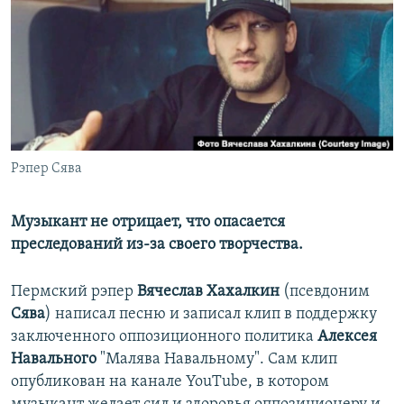
РАСПИСАНИЕ ВЕЩАНИЯ
ПОДПИШИТЕСЬ НА РАССЫЛКУ
СОЦИАЛЬНЫЕ СЕТИ
Рэпер Сява
Все сайты РСЕ/РС
Музыкант не отрицает, что опасается
преследований из-за своего творчества.
Пермский рэпер
Вячеслав Хахалкин
(псевдоним
Сява
) написал песню и записал клип в поддержку
заключенного оппозиционного политика
Алексея
Навального
"Малява Навальному". Сам клип
опубликован на канале YouTube, в котором