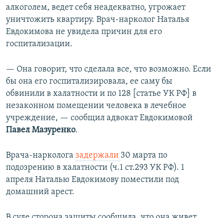
алкоголем, ведет себя неадекватно, угрожает
уничтожить квартиру. Врач-нарколог Наталья
Евдокимова не увидела причин для его
госпитализации.
— Она говорит, что сделала все, что возможно. Если
бы она его госпитализировала, ее саму бы
обвинили в халатности и по 128 [статье УК РФ] в
незаконном помещении человека в лечебное
учреждение, — сообщил адвокат Евдокимовой
Павел Мазуренко
.
Врача-нарколога
задержали
30 марта по
подозрению в халатности (ч.1 ст.293 УК РФ). 1
апреля Наталью Евдокимову поместили под
домашний арест.
В суде сторона защиты сообщила, что она живет