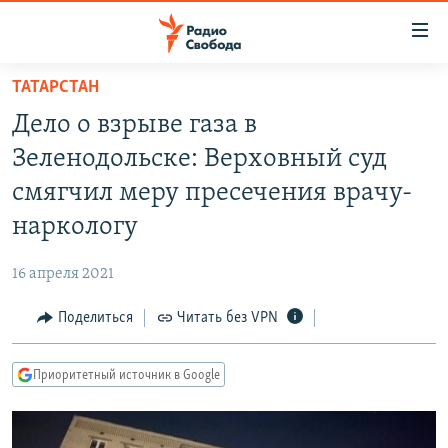
Ссылки
для
упрощенного
ТАТАРСТАН
ПРОГРАММЫ
доступа
Дело о взрыве газа в
ПОДКАСТЫ
Вернуться
Зеленодольске: Верховный суд
к
АВТОРСКИЕ ПРОЕКТЫ
смягчил меру пресечения врачу-
основному
ЦИТАТЫ СВОБОДЫ
содержанию
наркологу
Вернутся
МНЕНИЯ
к
16 апреля 2021
КУЛЬТУРА
главной
Поделиться
Читать без VPN
навигации
IDEL.РЕАЛИИ
Вернутся
КАВКАЗ.РЕАЛИИ
к
Приоритетный источник в Google
СЕВЕР.РЕАЛИИ
поиску
СИБИРЬ.РЕАЛИИ