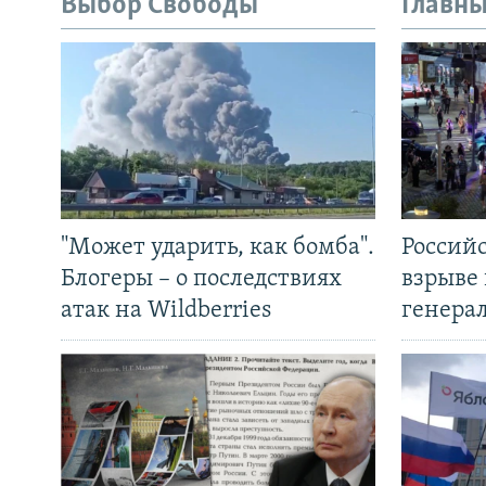
Выбор Свободы
Главны
"Может ударить, как бомба".
Россий
Блогеры – о последствиях
взрыве 
атак на Wildberries
генера