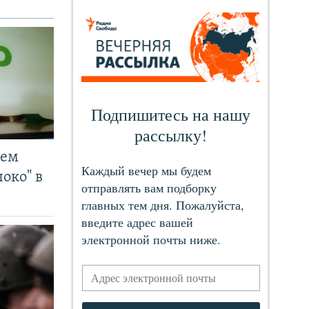
чем
око" в