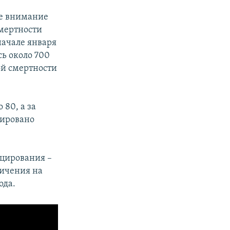
ое внимание
смертности
начале января
сь около 700
ой смертности
 80, а за
рировано
цирования –
ничения на
ода.