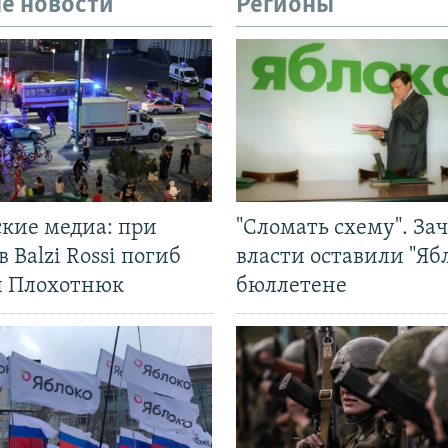
е новости
Регионы
ские медиа: при
"Сломать схему". За
в Balzi Rossi погиб
власти оставили "Ябл
л Плохотнюк
бюллетене