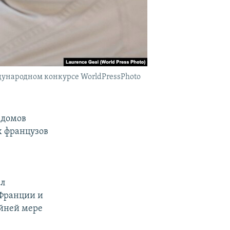
ждународном конкурсе WorldPressPhoto
 домов
х французов
ал
 Франции и
айней мере