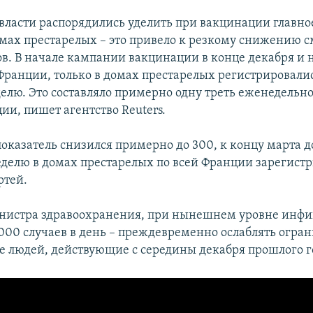
власти распорядились уделить при вакцинации главн
мах престарелых – это привело к резкому снижению 
ов. В начале кампании вакцинации в конце декабря и 
 Франции, только в домах престарелых регистрировали
делю. Это составляло примерно одну треть еженедельн
ии, пишет агентство Reuters.
показатель снизился примерно до 300, к концу марта до
елю в домах престарелых по всей Франции зарегист
ртей.
нистра здравоохранения, при нынешнем уровне инфи
000 случаев в день – преждевременно ослаблять огра
 людей, действующие с середины декабря прошлого г