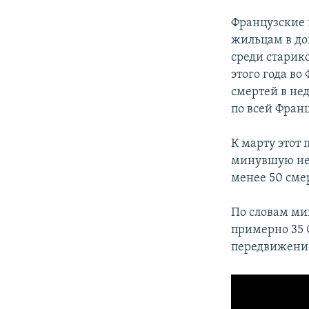
Французские 
жильцам в до
среди старик
этого года во
смертей в не
по всей Франц
К марту этот 
минувшую нед
менее 50 сме
По словам ми
примерно 35 
передвижение