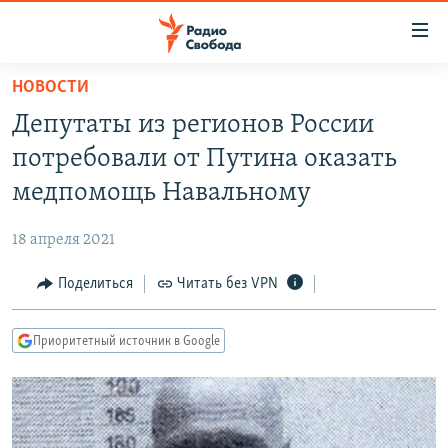
Ссылки
для
упрощенного
НОВОСТИ
ПРОГРАММЫ
доступа
Депутаты из регионов России
ПОДКАСТЫ
Вернуться
потребовали от Путина оказать
к
АВТОРСКИЕ ПРОЕКТЫ
медпомощь Навальному
основному
ЦИТАТЫ СВОБОДЫ
содержанию
18 апреля 2021
Вернутся
МНЕНИЯ
к
Поделиться
Читать без VPN
КУЛЬТУРА
главной
навигации
IDEL.РЕАЛИИ
Приоритетный источник в Google
Вернутся
КАВКАЗ.РЕАЛИИ
к
СЕВЕР.РЕАЛИИ
поиску
СИБИРЬ.РЕАЛИИ