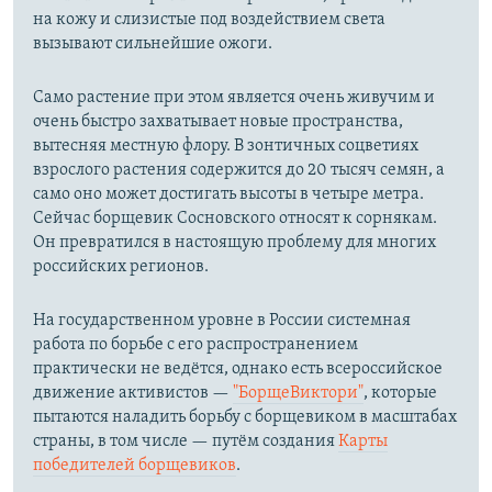
на кожу и слизистые под воздействием света
вызывают сильнейшие ожоги.
Само растение при этом является очень живучим и
очень быстро захватывает новые пространства,
вытесняя местную флору. В зонтичных соцветиях
взрослого растения содержится до 20 тысяч семян, а
само оно может достигать высоты в четыре метра.
Сейчас борщевик Сосновского относят к сорнякам.
Он превратился в настоящую проблему для многих
российских регионов.
На государственном уровне в России системная
работа по борьбе с его распространением
практически не ведётся, однако есть всероссийское
движение активистов —
"БорщеВиктори"
, которые
пытаются наладить борьбу с борщевиком в масштабах
страны, в том числе — путём создания
Карты
победителей борщевиков
.