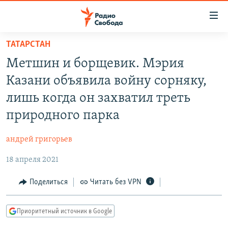
Ссылки
для
упрощенного
ТАТАРСТАН
ПРОГРАММЫ
доступа
Метшин и борщевик. Мэрия
ПОДКАСТЫ
Вернуться
Казани объявила войну сорняку,
к
АВТОРСКИЕ ПРОЕКТЫ
лишь когда он захватил треть
основному
ЦИТАТЫ СВОБОДЫ
содержанию
природного парка
Вернутся
МНЕНИЯ
к
андрей григорьев
КУЛЬТУРА
главной
18 апреля 2021
навигации
IDEL.РЕАЛИИ
Вернутся
КАВКАЗ.РЕАЛИИ
Поделиться
Читать без VPN
к
СЕВЕР.РЕАЛИИ
поиску
Приоритетный источник в Google
СИБИРЬ.РЕАЛИИ