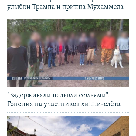
улыбки Трампа и принца Мухаммеда
"Задерживали целыми семьями".
Гонения на участников хиппи-слёта