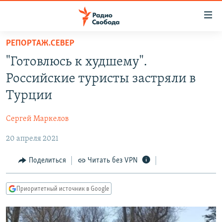
Ссылки
для
упрощенного
РЕПОРТАЖ.СЕВЕР
ПРОГРАММЫ
доступа
"Готовлюсь к худшему".
ПОДКАСТЫ
Вернуться
Российские туристы застряли в
к
АВТОРСКИЕ ПРОЕКТЫ
Турции
основному
ЦИТАТЫ СВОБОДЫ
содержанию
Сергей Маркелов
Вернутся
МНЕНИЯ
к
20 апреля 2021
КУЛЬТУРА
главной
навигации
IDEL.РЕАЛИИ
Поделиться
Читать без VPN
Вернутся
КАВКАЗ.РЕАЛИИ
к
Приоритетный источник в Google
СЕВЕР.РЕАЛИИ
поиску
СИБИРЬ.РЕАЛИИ