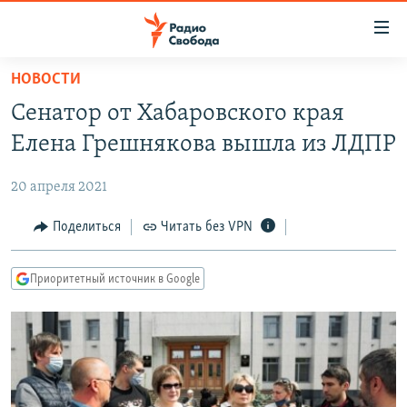
Ссылки
для
упрощенного
НОВОСТИ
ПРОГРАММЫ
доступа
Сенатор от Хабаровского края
ПОДКАСТЫ
Вернуться
Елена Грешнякова вышла из ЛДПР
к
АВТОРСКИЕ ПРОЕКТЫ
основному
20 апреля 2021
ЦИТАТЫ СВОБОДЫ
содержанию
Вернутся
МНЕНИЯ
Поделиться
Читать без VPN
к
КУЛЬТУРА
главной
Приоритетный источник в Google
навигации
IDEL.РЕАЛИИ
Вернутся
КАВКАЗ.РЕАЛИИ
к
СЕВЕР.РЕАЛИИ
поиску
СИБИРЬ.РЕАЛИИ