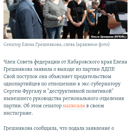
РАСПИСАНИЕ ВЕЩАНИЯ
ПОДПИШИТЕСЬ НА РАССЫЛКУ
СОЦИАЛЬНЫЕ СЕТИ
Сенатор Елена Грешнякова, слева (архивное фото)
Член Совета федерации от Хабаровского края Елена
Грешнякова заявила о выходе из партии ЛДПР.
Все сайты РСЕ/РС
Свой поступок она объясняет предательством
однопартийцев по отношению к экс-губернатору
Сергею Фургалу и "деструктивной политикой"
нынешнего руководства регионального отделения
партии. Об этом сенатор
написала
в своем
инстаграме.
Грешнякова сообщила, что подала заявление о