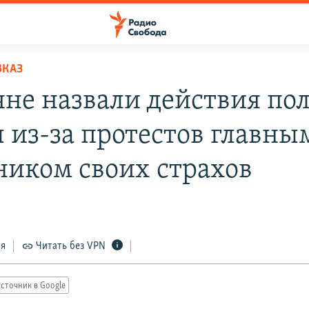
ВКАЗ
яне назвали действия по
ы из-за протестов главны
ником своих страхов
ся
Читать без VPN
сточник в Google