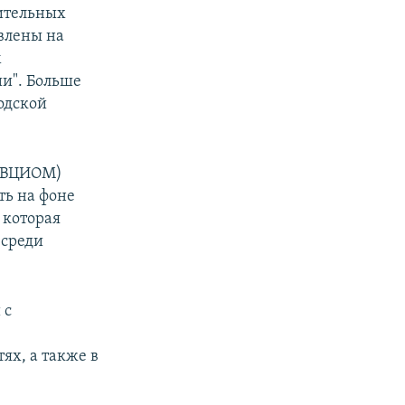
ительных
авлены на
м
ии". Больше
одской
 (ВЦИОМ)
ть на фоне
 которая
 среди
 с
в
ях, а также в