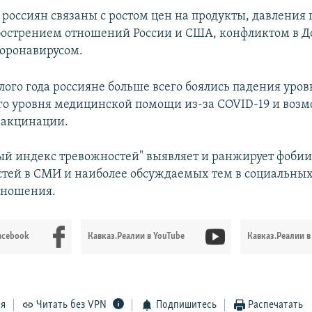
 россиян связаны с ростом цен на продукты, давления 
обострением отношений России и США, конфликтом в Д
коронавирусом.
лого года россияне больше всего боялись падения уро
го уровня медицинской помощи из-за COVID-19 и воз
вакцинации.
й индекс тревожностей" выявляет и ранжирует фобии
стей в СМИ и наиболее обсуждаемых тем в социальных 
тношения.
acebook
Кавказ.Реалии в YouTube
Кавказ.Реалии в
ся
Читать без VPN
Подпишитесь
Распечатать