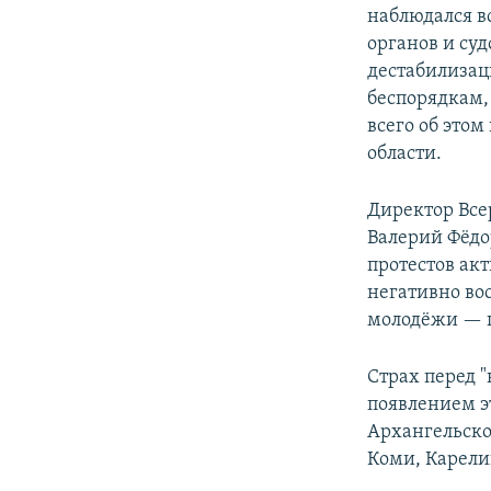
наблюдался в
органов и суд
дестабилизац
беспорядкам,
всего об это
области.
Директор Все
Валерий Фёдо
протестов ак
негативно во
молодёжи — г
Страх перед "
появлением эт
Архангельско
Коми, Карели