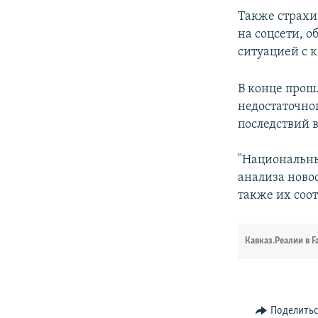
Также страхи
на соцсети, 
ситуацией с 
В конце прош
недостаточно
последствий 
"Национальны
анализа ново
также их соо
Кавказ.Реалии в F
Поделить