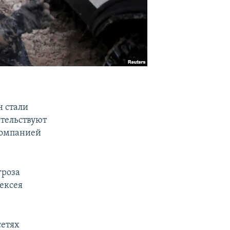
н стали
етельствуют
Компанией
гроза
ексея
сетях