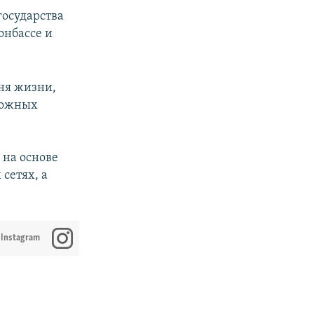
государства
онбассе и
вня жизни,
можных
 на основе
сетях, а
 Instagram