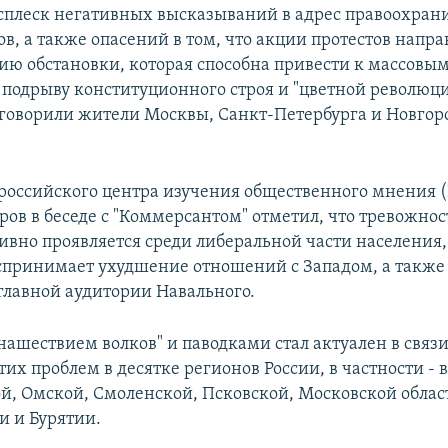
сплеск негативных высказываний в адрес правоохран
ов, а также опасений в том, что акции протестов напр
ию обстановки, которая способна привести к массовы
 подрыву конституционного строя и "цветной революц
м говорили жители Москвы, Санкт-Петербурга и Новгор
российского центра изучения общественного мнения
ров в беседе с "Коммерсантом" отметил, что тревожнос
тивно проявляется среди либеральной части населения,
спринимает ухудшение отношений с Западом, а также
лавной аудитории Навального.
нашествием волков" и паводками стал актуален в связи
их проблем в десятке регионов России, в частности - 
й, Омской, Смоленской, Псковской, Московской област
и и Бурятии.