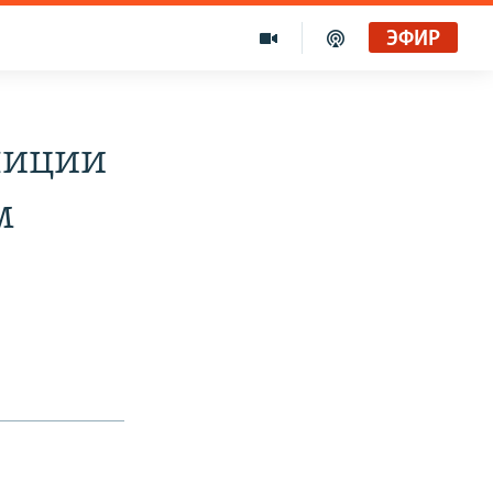
ЭФИР
лиции
м