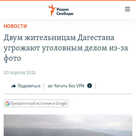
Ссылки
для
упрощенного
НОВОСТИ
ПРОГРАММЫ
доступа
Двум жительницам Дагестана
ПОДКАСТЫ
Вернуться
угрожают уголовным делом из-за
к
АВТОРСКИЕ ПРОЕКТЫ
фото
основному
ЦИТАТЫ СВОБОДЫ
содержанию
20 апреля 2021
Вернутся
МНЕНИЯ
к
Поделиться
Читать без VPN
КУЛЬТУРА
главной
навигации
IDEL.РЕАЛИИ
Приоритетный источник в Google
Вернутся
КАВКАЗ.РЕАЛИИ
к
СЕВЕР.РЕАЛИИ
поиску
СИБИРЬ.РЕАЛИИ