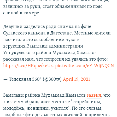
прошлого года. На нём две местные жительницы,
взявшись за руки, стоят обнажёнными по пояс
спиной к камере.
Девушки разделись ради снимка на фоне
Сулакского каньона в Дагестане. Местные жители
посчитали это оскорблением чувств
верующих.Замглавы администрации
Унцукульского района Мухаммад Хамзатов
рассказал нам, что попросил их удалить это фото:
https://t.co/HKqnwkeUzt
pic.twitter.com/eYrWJjNQCN
— Телеканал 360° (@360tv)
April 19, 2021
Замглавы района Мухаммад Хамзатов
заявил
, что
к властям обращались местные "старейшины,
молодёжь, женщины, учителя". По его словам,
подобные фото для местных жителей неприличны.