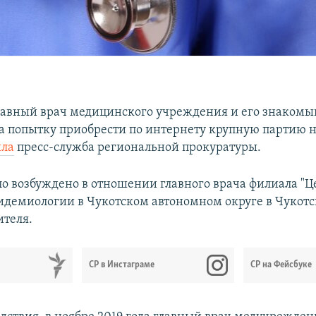
лавный врач медицинского учреждения и его знакомы
за попытку приобрести по интернету крупную партию 
ила
пресс-служба региональной прокуратуры.
ло возбуждено в отношении главного врача филиала "Ц
идемиологии в Чукотском автономном округе в Чукотс
ителя.
СР в Инстаграме
СР на Фейсбуке