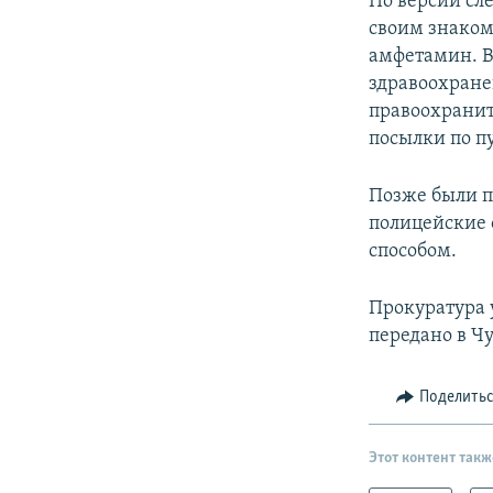
По версии сле
своим знаком
амфетамин. В
здравоохране
правоохранит
посылки по пу
Позже были п
полицейские 
способом.
Прокуратура 
передано в Ч
Поделить
Этот контент такж