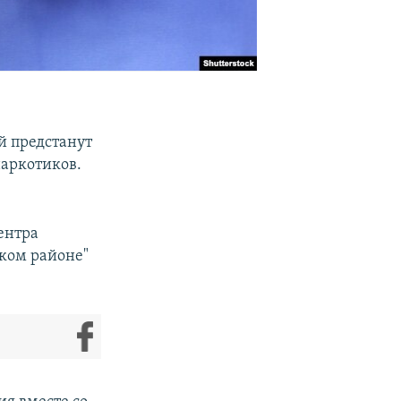
й предстанут
наркотиков.
ентра
ком районе"