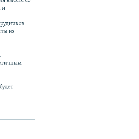
ия вместе со
 и
трудников
яты из
м
логичным
будет