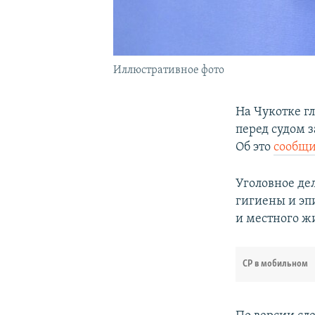
Иллюстративное фото
На Чукотке г
перед судом 
Об это
сообщ
Уголовное де
гигиены и эп
и местного ж
СР в мобильном