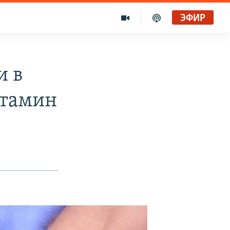
ЭФИР
и в
етамин