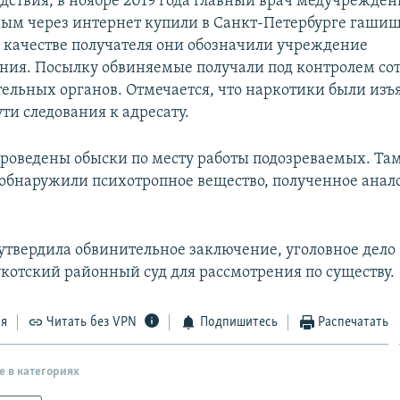
дствия, в ноябре 2019 года главный врач медучрежден
ым через интернет купили в Санкт-Петербурге гашиш
 качестве получателя они обозначили учреждение
ния. Посылку обвиняемые получали под контролем со
ельных органов. Отмечается, что наркотики были изъ
ти следования к адресату.
роведены обыски по месту работы подозреваемых. Та
обнаружили психотропное вещество, полученное ана
утвердила обвинительное заключение, уголовное дело 
укотский районный суд для рассмотрения по существу.
ся
Читать без VPN
Подпишитесь
Распечатать
е в категориях