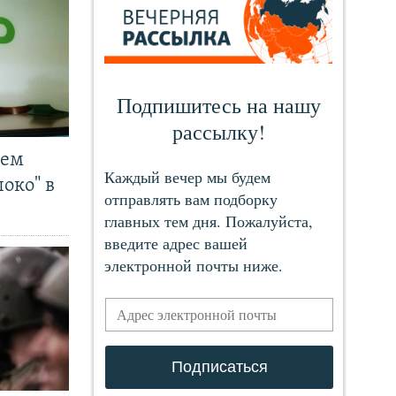
чем
око" в