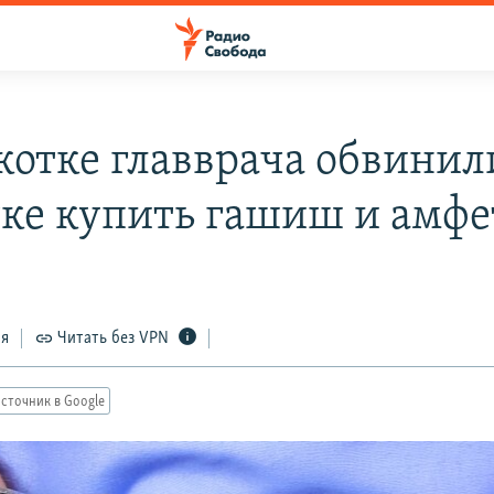
котке главврача обвинил
ке купить гашиш и амф
ся
Читать без VPN
сточник в Google