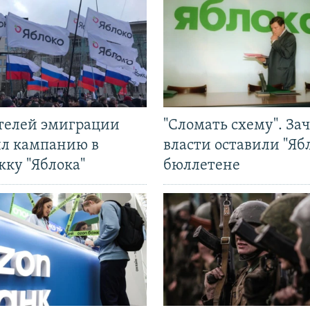
ятелей эмиграции
"Сломать схему". За
ил кампанию в
власти оставили "Ябл
жку "Яблока"
бюллетене