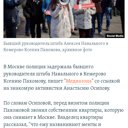
РАСПИСАНИЕ ВЕЩАНИЯ
ПОДПИШИТЕСЬ НА РАССЫЛКУ
СОЦИАЛЬНЫЕ СЕТИ
Бывший руководитель штаба Алексея Навального в
Кемерово Ксения Пахомова, архивное фото
В Москве полиция задержала бывшего
Все сайты РСЕ/РС
руководителя штаба Навального в Кемерово
Ксению Пахомову, пишет "
Медиазона
" со ссылкой
на знакомую активистки Анастасию Осипову.
По словам Осиповой, перед визитом полиции
Пахомовой звонил собственник квартиры, которую
она снимает в Москве. Владелец квартиры
рассказал, "что ему названивают менты и