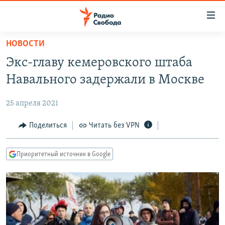
Ссылки
для
упрощенного
НОВОСТИ
ПРОГРАММЫ
доступа
Экс-главу кемеровского штаба
ПОДКАСТЫ
Вернуться
Навального задержали в Москве
к
АВТОРСКИЕ ПРОЕКТЫ
основному
25 апреля 2021
ЦИТАТЫ СВОБОДЫ
содержанию
Вернутся
МНЕНИЯ
Поделиться
Читать без VPN
к
КУЛЬТУРА
главной
Приоритетный источник в Google
навигации
IDEL.РЕАЛИИ
Вернутся
КАВКАЗ.РЕАЛИИ
к
СЕВЕР.РЕАЛИИ
поиску
СИБИРЬ.РЕАЛИИ