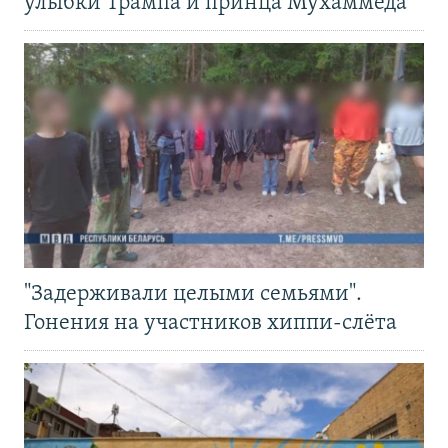
улыбки Трампа и принца Мухаммеда
"Задерживали целыми семьями".
Гонения на участников хиппи-слёта