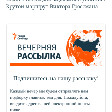
Крутой маршрут Виктора Гроссмана