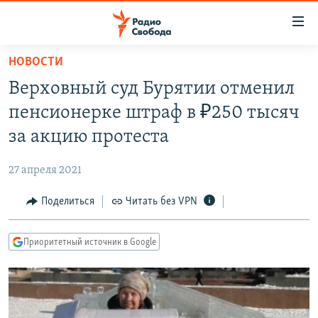
Ссылки
для
упрощенного
НОВОСТИ
ПРОГРАММЫ
доступа
Верховный суд Бурятии отменил
ПОДКАСТЫ
Вернуться
пенсионерке штраф в ₽250 тысяч
к
АВТОРСКИЕ ПРОЕКТЫ
за акцию протеста
основному
ЦИТАТЫ СВОБОДЫ
содержанию
27 апреля 2021
Вернутся
МНЕНИЯ
к
Поделиться
Читать без VPN
КУЛЬТУРА
главной
навигации
IDEL.РЕАЛИИ
Приоритетный источник в Google
Вернутся
КАВКАЗ.РЕАЛИИ
к
СЕВЕР.РЕАЛИИ
поиску
СИБИРЬ.РЕАЛИИ