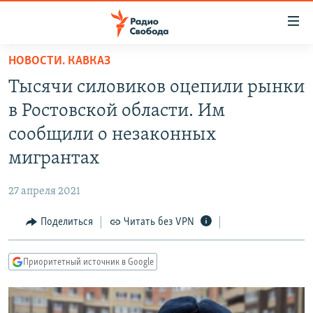
Ссылки
для
упрощенного
НОВОСТИ. КАВКАЗ
ПРОГРАММЫ
доступа
Тысячи силовиков оцепили рынки
ПОДКАСТЫ
Вернуться
в Ростовской области. Им
к
АВТОРСКИЕ ПРОЕКТЫ
сообщили о незаконных
основному
ЦИТАТЫ СВОБОДЫ
содержанию
мигрантах
Вернутся
МНЕНИЯ
к
27 апреля 2021
КУЛЬТУРА
главной
Поделиться
Читать без VPN
навигации
IDEL.РЕАЛИИ
Вернутся
КАВКАЗ.РЕАЛИИ
к
Приоритетный источник в Google
СЕВЕР.РЕАЛИИ
поиску
СИБИРЬ.РЕАЛИИ