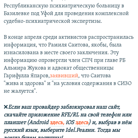
Республиканскую психиатрическую больницу в
Базилевке под Уфой для проведения комплексной
судебно-психиатрической экспертизы.
В конце апреля среди активистов распространилась
информация, что Рамиля Саитова, якобы, была
изнасилована в месте своего заключения. Эту
информацию опровергли член СПЧ при главе РБ
Альмира Жукова и адвокат общественницы
Гарифулла Япаров,
заявивший
, что Саитова
"жива и здорова" и "на условия содержания в СИЗО
не жалуется".
❌
Если ваш провайдер заблокировал наш сайт,
скачайте приложение RFE/RL на свой телефон или
планшет (Android
здесь,
iOS
здесь
) и, выбрав в нём
русский язык, выберите Idel.Реалии. Тогда мы