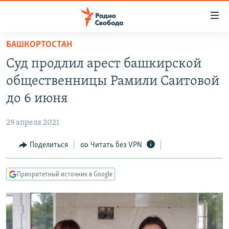
Ссылки
для
упрощенного
БАШКОРТОСТАН
ПРОГРАММЫ
доступа
Суд продлил арест башкирской
ПОДКАСТЫ
Вернуться
общественницы Рамили Саитовой
к
АВТОРСКИЕ ПРОЕКТЫ
до 6 июня
основному
ЦИТАТЫ СВОБОДЫ
содержанию
29 апреля 2021
Вернутся
МНЕНИЯ
к
Поделиться
Читать без VPN
КУЛЬТУРА
главной
навигации
IDEL.РЕАЛИИ
Приоритетный источник в Google
Вернутся
КАВКАЗ.РЕАЛИИ
к
СЕВЕР.РЕАЛИИ
поиску
СИБИРЬ.РЕАЛИИ