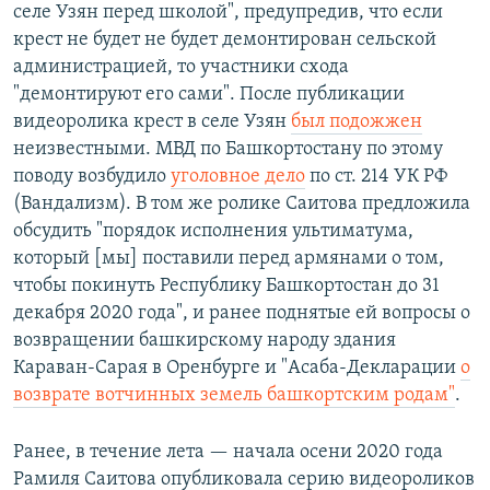
селе Узян перед школой", предупредив, что если
крест не будет не будет демонтирован сельской
администрацией, то участники схода
"демонтируют его сами". После публикации
видеоролика крест в селе Узян
был подожжен
неизвестными. МВД по Башкортостану по этому
поводу возбудило
уголовное дело
по ст. 214 УК РФ
(Вандализм). В том же ролике Саитова предложила
обсудить "порядок исполнения ультиматума,
который [мы] поставили перед армянами о том,
чтобы покинуть Республику Башкортостан до 31
декабря 2020 года", и ранее поднятые ей вопросы о
возвращении башкирскому народу здания
Караван-Сарая в Оренбурге и "Асаба-Декларации
о
возврате вотчинных земель башкортским родам"
.
Ранее, в течение лета — начала осени 2020 года
Рамиля Саитова опубликовала серию видеороликов