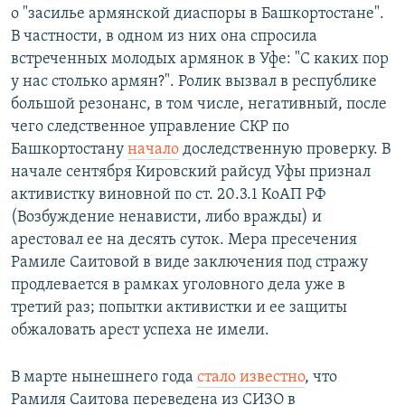
о "засилье армянской диаспоры в Башкортостане".
В частности, в одном из них она спросила
встреченных молодых армянок в Уфе: "С каких пор
у нас столько армян?". Ролик вызвал в республике
большой резонанс, в том числе, негативный, после
чего следственное управление СКР по
Башкортостану
начало
доследственную проверку. В
начале сентября Кировский райсуд Уфы признал
активистку виновной по ст. 20.3.1 КоАП РФ
(Возбуждение ненависти, либо вражды) и
арестовал ее на десять суток. Мера пресечения
Рамиле Саитовой в виде заключения под стражу
продлевается в рамках уголовного дела уже в
третий раз; попытки активистки и ее защиты
обжаловать арест успеха не имели.
В марте нынешнего года
стало известно
, что
Рамиля Саитова переведена из СИЗО в