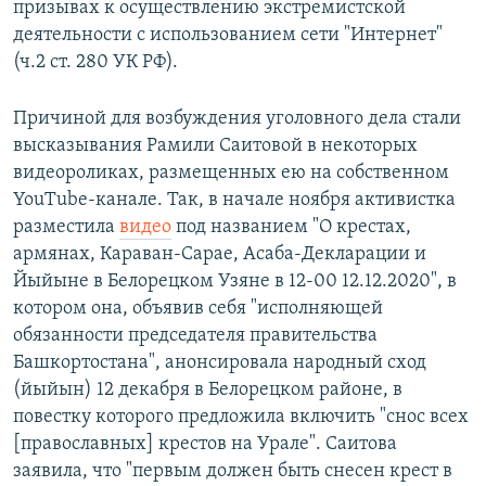
призывах к осуществлению экстремистской
деятельности с использованием сети "Интернет"
(ч.2 ст. 280 УК РФ).
Причиной для возбуждения уголовного дела стали
высказывания Рамили Саитовой в некоторых
видеороликах, размещенных ею на собственном
YouТube-канале. Так, в начале ноября активистка
разместила
видео
под названием "О крестах,
армянах, Караван-Сарае, Асаба-Декларации и
Йыйыне в Белорецком Узяне в 12-00 12.12.2020", в
котором она, объявив себя "исполняющей
обязанности председателя правительства
Башкортостана", анонсировала народный сход
(йыйын) 12 декабря в Белорецком районе, в
повестку которого предложила включить "снос всех
[православных] крестов на Урале". Саитова
заявила, что "первым должен быть снесен крест в