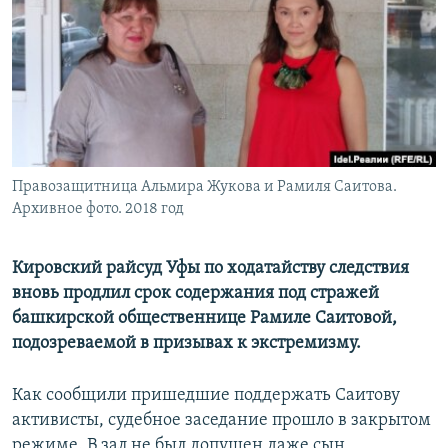
РАСПИСАНИЕ ВЕЩАНИЯ
ПОДПИШИТЕСЬ НА РАССЫЛКУ
СОЦИАЛЬНЫЕ СЕТИ
Правозащитница Альмира Жукова и Рамиля Саитова.
Архивное фото. 2018 год
Все сайты РСЕ/РС
Кировский райсуд Уфы по ходатайству следствия
вновь продлил срок содержания под стражей
башкирской общественнице Рамиле Саитовой,
подозреваемой в призывах к экстремизму.
Как сообщили пришедшие поддержать Саитову
активисты, судебное заседание прошло в закрытом
режиме. В зал не был допущен даже сын