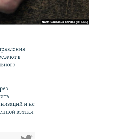
правления
ревают в
льного
ерез
тить
анизаций и не
ренной взятки