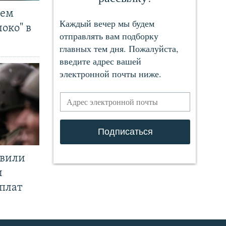
чем
око" в
явили
и
плат