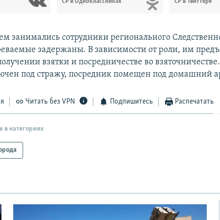
СР в Одноклассниках
СР в Твиттере
ем занимались сотрудники регионального Следственн
реваемые задержаны. В зависимости от роли, им пред
получении взятки и посредничестве во взяточничестве
чен под стражу, посредник помещен под домашний ар
ся
Читать без VPN
Подпишитесь
Распечатать
е в категориях
орода