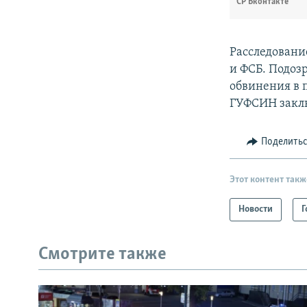
СР Вконтакте
Расследовани
и ФСБ. Подоз
обвинения в 
ГУФСИН заклю
Поделить
Этот контент такж
Новости
Г
Смотрите также