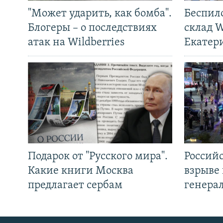
"Может ударить, как бомба".
Беспил
Блогеры – о последствиях
склад W
атак на Wildberries
Екатер
Подарок от "Русского мира".
Россий
Какие книги Москва
взрыве 
предлагает сербам
генера