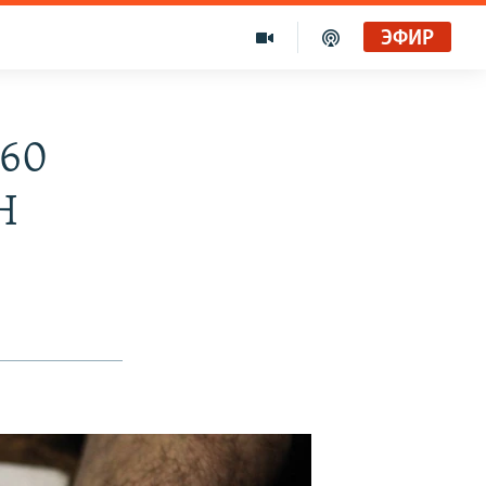
ЭФИР
₽60
Н