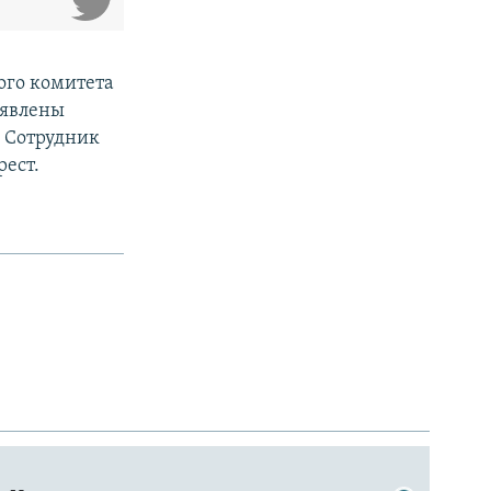
ого комитета
ъявлены
. Сотрудник
ест.