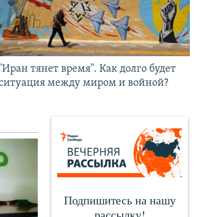
"Иран тянет время". Как долго будет
ситуация между миром и войной?