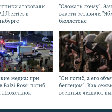
отники атаковали
"Сломать схему". За
ildberries в
власти оставили "Ябл
инбурге
бюллетене
ские медиа: при
"Он погиб, а его объ
в Balzi Rossi погиб
беглецом". Как семь
л Плохотнюк
военных лишают вы