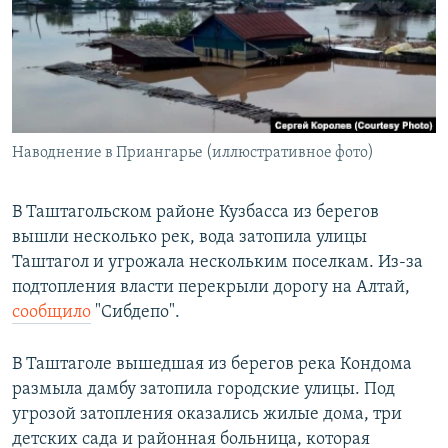
РАСПИСАНИЕ ВЕЩАНИЯ
ПОДПИШИТЕСЬ НА РАССЫЛКУ
СОЦИАЛЬНЫЕ СЕТИ
Наводнение в Приангарье (иллюстративное фото)
В Таштагольском районе Кузбасса из берегов
вышли несколько рек, вода затопила улицы
Все сайты РСЕ/РС
Таштагол и угрожала нескольким поселкам. Из-за
подтопления власти перекрыли дорогу на Алтай,
сообщило
"Сибдепо".
В Таштаголе вышедшая из берегов река Кондома
размыла дамбу затопила городские улицы. Под
угрозой затопления оказались жилые дома, три
детских сада и районная больница, которая