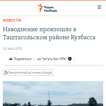
Ссылки
для
упрощенного
НОВОСТИ
ПРОГРАММЫ
доступа
Наводнение произошло в
ПОДКАСТЫ
Вернуться
Таштагольском районе Кузбасса
к
АВТОРСКИЕ ПРОЕКТЫ
основному
02 мая 2021
ЦИТАТЫ СВОБОДЫ
содержанию
Вернутся
МНЕНИЯ
Поделиться
Читать без VPN
к
КУЛЬТУРА
главной
Приоритетный источник в Google
навигации
IDEL.РЕАЛИИ
Вернутся
КАВКАЗ.РЕАЛИИ
к
СЕВЕР.РЕАЛИИ
поиску
СИБИРЬ.РЕАЛИИ