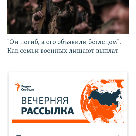
"Он погиб, а его объявили беглецом".
Как семьи военных лишают выплат