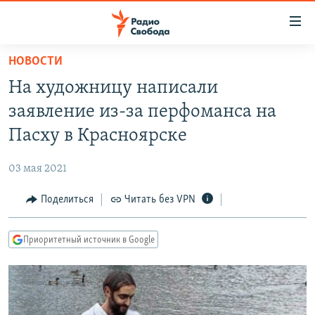
Ссылки
для
упрощенного
НОВОСТИ
ПРОГРАММЫ
доступа
На художницу написали
ПОДКАСТЫ
Вернуться
заявление из-за перфоманса на
к
АВТОРСКИЕ ПРОЕКТЫ
Пасху в Красноярске
основному
ЦИТАТЫ СВОБОДЫ
содержанию
03 мая 2021
Вернутся
МНЕНИЯ
к
Поделиться
Читать без VPN
КУЛЬТУРА
главной
навигации
IDEL.РЕАЛИИ
Приоритетный источник в Google
Вернутся
КАВКАЗ.РЕАЛИИ
к
СЕВЕР.РЕАЛИИ
поиску
СИБИРЬ.РЕАЛИИ