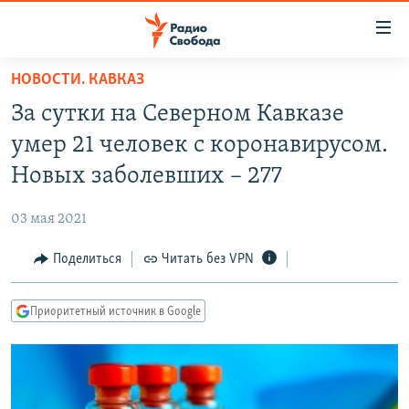
Ссылки
для
упрощенного
НОВОСТИ. КАВКАЗ
ПРОГРАММЫ
доступа
За сутки на Северном Кавказе
ПОДКАСТЫ
Вернуться
умер 21 человек с коронавирусом.
к
АВТОРСКИЕ ПРОЕКТЫ
Новых заболевших – 277
основному
ЦИТАТЫ СВОБОДЫ
содержанию
03 мая 2021
Вернутся
МНЕНИЯ
к
Поделиться
Читать без VPN
КУЛЬТУРА
главной
навигации
IDEL.РЕАЛИИ
Приоритетный источник в Google
Вернутся
КАВКАЗ.РЕАЛИИ
к
СЕВЕР.РЕАЛИИ
поиску
СИБИРЬ.РЕАЛИИ