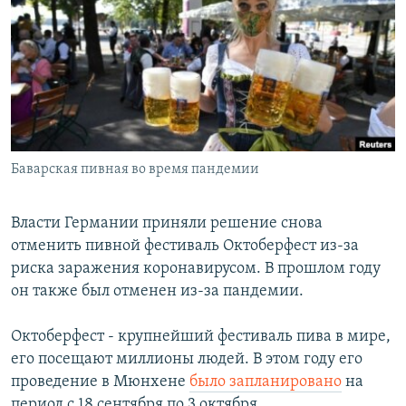
РАСПИСАНИЕ ВЕЩАНИЯ
ПОДПИШИТЕСЬ НА РАССЫЛКУ
СОЦИАЛЬНЫЕ СЕТИ
Баварская пивная во время пандемии
Все сайты РСЕ/РС
Власти Германии приняли решение снова
отменить пивной фестиваль Октоберфест из-за
риска заражения коронавирусом. В прошлом году
он также был отменен из-за пандемии.
Октоберфест - крупнейший фестиваль пива в мире,
его посещают миллионы людей. В этом году его
проведение в Мюнхене
было запланировано
на
период с 18 сентября по 3 октября.