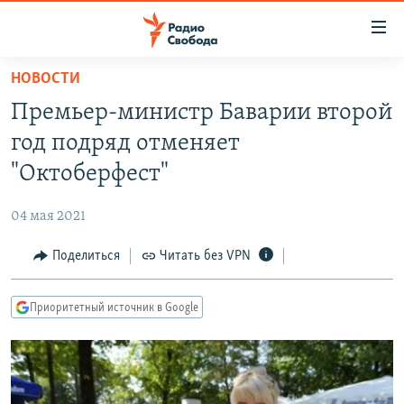
Ссылки
для
упрощенного
НОВОСТИ
ПРОГРАММЫ
доступа
Премьер-министр Баварии второй
ПОДКАСТЫ
Вернуться
год подряд отменяет
к
АВТОРСКИЕ ПРОЕКТЫ
"Октоберфест"
основному
ЦИТАТЫ СВОБОДЫ
содержанию
04 мая 2021
Вернутся
МНЕНИЯ
к
Поделиться
Читать без VPN
КУЛЬТУРА
главной
навигации
IDEL.РЕАЛИИ
Приоритетный источник в Google
Вернутся
КАВКАЗ.РЕАЛИИ
к
СЕВЕР.РЕАЛИИ
поиску
СИБИРЬ.РЕАЛИИ