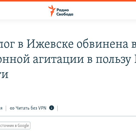
лог в Ижевске обвинена 
онной агитации в польз
ги
ся
Читать без VPN
сточник в Google