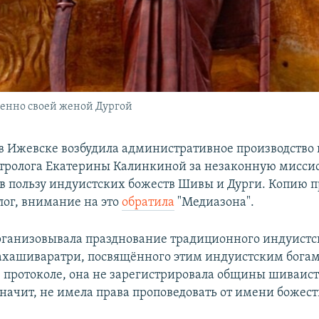
енно своей женой Дургой
в Ижевске возбудила административное производство
стролога Екатерины Калинкиной за незаконную мисс
 в пользу индуистских божеств Шивы и Дурги. Копию п
лог, внимание на это
обратила
"Медиазона".
ганизовывала празднование традиционного индуистс
хашиваратри, посвящённого этим индуистским богам
в протоколе, она не зарегистрировала общины шиваист
значит, не имела права проповедовать от имени божес