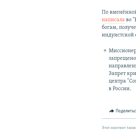
По вменённой
написала
во "
богам, получ
индуистской 
Миссионер
запрещено 
направленн
Запрет кр
центра "Со
в России.
Поделить
Этот контент такж