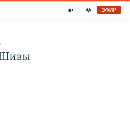
ЭФИР
в
у Шивы