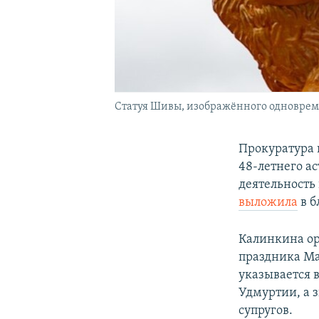
Статуя Шивы, изображённого одноврем
Прокуратура 
48-летнего а
деятельность
выложила
в б
Калинкина ор
праздника Ма
указывается 
Удмуртии, а 
супругов.