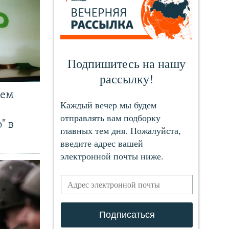
чем
" в