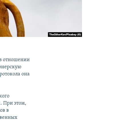
 в отношении
ионерскую
ротокола она
кого
. При этом,
ов в
твенных