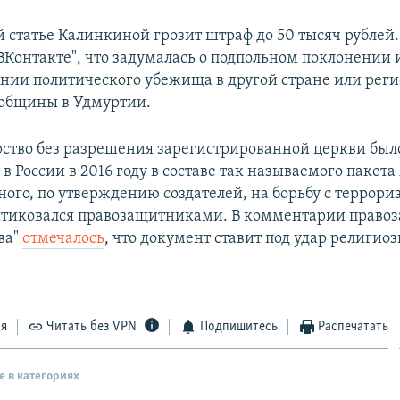
 статье Калинкиной грозит штраф до 50 тысяч рублей.
ВКонтакте", что задумалась о подпольном поклонении
ении политического убежища в другой стране или рег
общины в Удмуртии.
ство без разрешения зарегистрированной церкви был
в России в 2016 году в составе так называемого пакета
ого, по утверждению создателей, на борьбу с террори
итиковался правозащитниками. В комментарии право
ва"
отмечалось
, что документ ставит под удар религио
ся
Читать без VPN
Подпишитесь
Распечатать
е в категориях