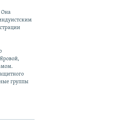
 Она
 индуистским
истрации
о
 Яровой,
змом.
защитного
зные группы