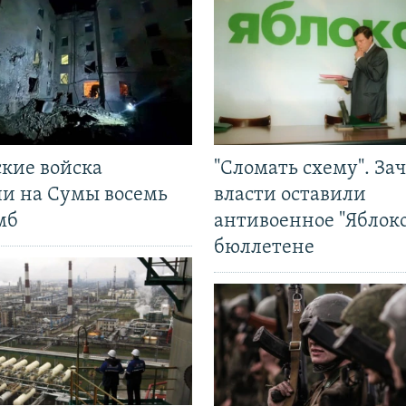
ские войска
"Сломать схему". За
ли на Сумы восемь
власти оставили
мб
антивоенное "Яблоко
бюллетене