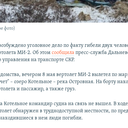
е фото)
возбуждено уголовное дело по факту гибели двух челов
толета МИ-2. Об этом
сообщила
пресс-служба Дальнев
о управления на транспорте СКР.
домства, вечером 8 мая вертолет МИ-2 вылетел по ма
чет" – озеро Котельное – река Островная. На борту нах
олета и пассажир, а также груз.
а Котельное командир судна на связь не вышел. В ход
толет обнаружен в труднодоступной местности, по пр
аходившиеся в нем люди погибли.