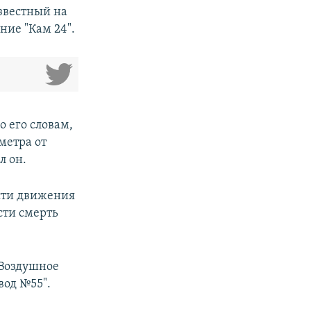
звестный на
ние "Кам 24".
 его словам,
метра от
л он.
ости движения
сти смерть
 Воздушное
вод №55".