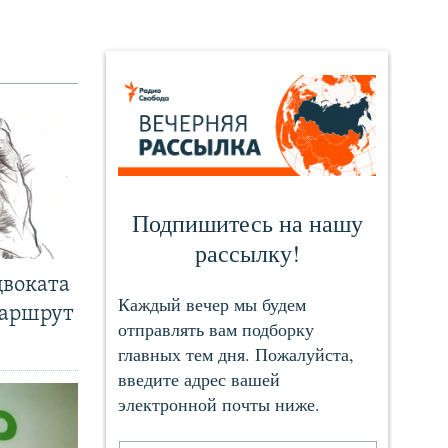
двоката
маршрут