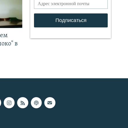
чем
око" в