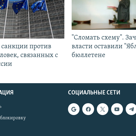
"Сломать схему". За
л санкции против
власти оставили "Ябл
ловек, связанных с
бюллетене
ссии
АЦИЯ
СОЦИАЛЬНЫЕ СЕТИ
ь
 блокировку