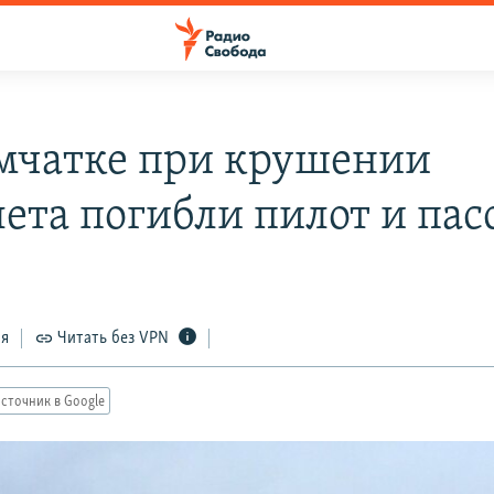
мчатке при крушении
лета погибли пилот и па
ся
Читать без VPN
сточник в Google