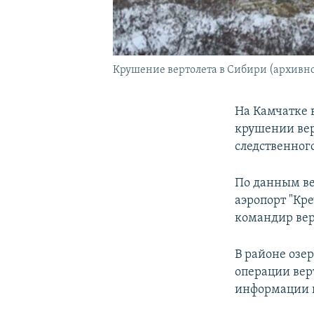
Крушение вертолета в Сибири (архивно
На Камчатке 
крушении вер
следственног
По данным ве
аэропорт "Кре
командир верт
В районе озер
операции вер
информации н