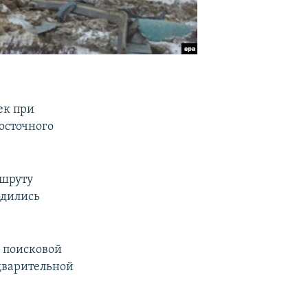
ек при
осточного
ршруту
одились
е поисковой
едварительной