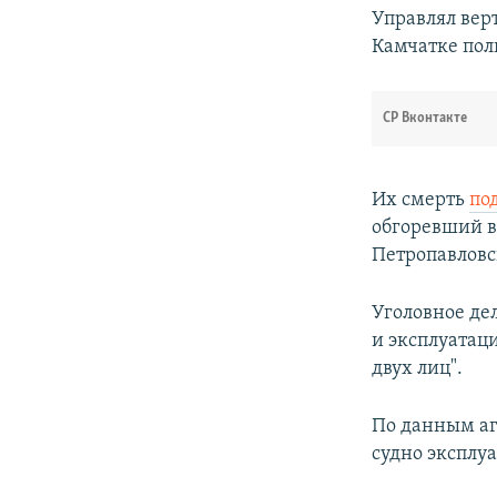
Управлял вер
Камчатке пол
СР Вконтакте
Их смерть
по
обгоревший в
Петропавловс
Уголовное де
и эксплуатац
двух лиц".
По данным аг
судно эксплу