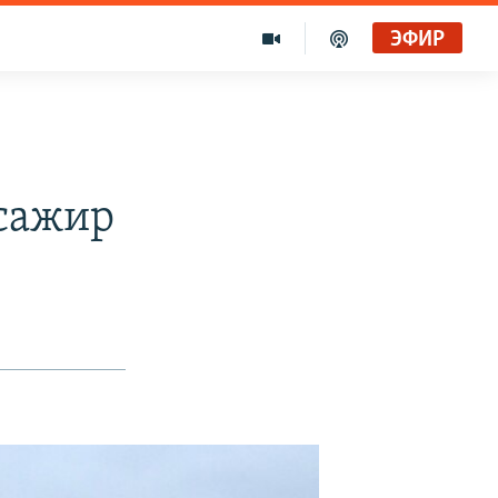
ЭФИР
ссажир