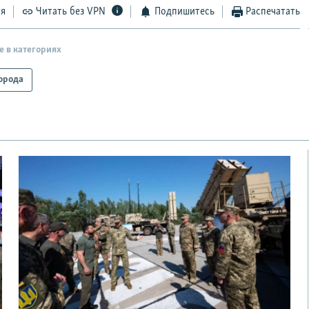
ся
Читать без VPN
Подпишитесь
Распечатать
е в категориях
орода