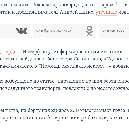
толетом пилот Александр Скворцов, пассажиром был и
итик и предприниматель Андрей Пятко,
уточнило
изда
СР в Одноклассниках
СР в Твиттере
дтвердил
"Интерфаксу" информированный источник. По
ертолет найден в районе озера Синичкино, в 12,5 кило
ка-Камчатского. "Помощь оказывать некому", – добави
ло возбуждено по статье "нарушение правил безопасн
ии воздушного транспорта, повлекшие по неосторожно
ентства, на борту находилось 200 килограммов груза.
атировала компания "Озерновский рыбоконсервный за