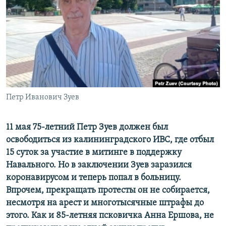
РАСПИСАНИЕ ВЕЩАНИЯ
ПОДПИШИТЕСЬ НА РАССЫЛКУ
СОЦИАЛЬНЫЕ СЕТИ
Петр Иванович Зуев
Все сайты РСЕ/РС
11 мая 75-летний Петр Зуев должен был
освободиться из
калининградского
ИВС
, где отбыл
15 суток за участие в митинге в поддержку
Навального. Но в заключении Зуев заразился
коронавирусом и
теперь попал
в больниц
у
.
Впрочем, прекращать протесты он не собирается,
несмотря на арест и многотысячные штрафы до
этого. Как и 85-летняя псковичка Анна Ершова, не