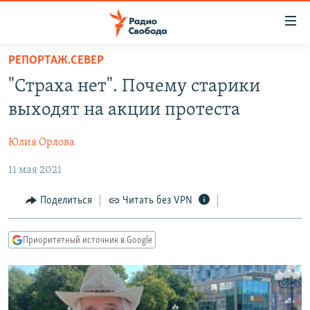
Ссылки
для
упрощенного
РЕПОРТАЖ.СЕВЕР
ПРОГРАММЫ
доступа
"Страха нет". Почему старики
ПОДКАСТЫ
Вернуться
выходят на акции протеста
к
АВТОРСКИЕ ПРОЕКТЫ
основному
Юлия Орлова
ЦИТАТЫ СВОБОДЫ
содержанию
Вернутся
11 мая 2021
МНЕНИЯ
к
КУЛЬТУРА
Поделиться
Читать без VPN
главной
навигации
IDEL.РЕАЛИИ
Вернутся
Приоритетный источник в Google
КАВКАЗ.РЕАЛИИ
к
СЕВЕР.РЕАЛИИ
поиску
СИБИРЬ.РЕАЛИИ