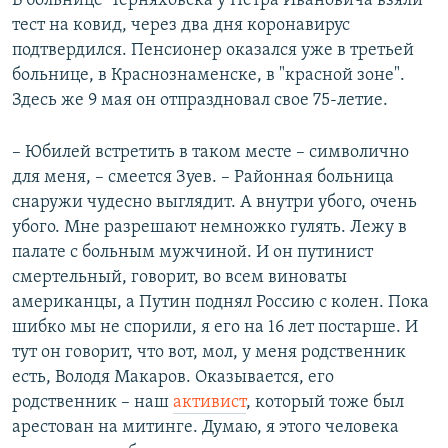
В больнице Черняховска у Петра Ивановича взяли
тест на ковид, через два дня коронавирус
подтвердился. Пенсионер оказался уже в третьей
больнице, в Краснознаменске, в "красной зоне".
Здесь же 9 мая он отпраздновал свое 75-летие.
– Юбилей встретить в таком месте – символично
для меня, – смеется Зуев. – Районная больница
снаружи чудесно выглядит. А внутри убого, очень
убого. Мне разрешают немножко гулять. Лежу в
палате с больным мужчиной. И он путинист
смертельный, говорит, во всем виноваты
американцы, а Путин поднял Россию с колен. Пока
шибко мы не спорили, я его на 16 лет постарше. И
тут он говорит, что вот, мол, у меня родственник
есть, Володя Макаров. Оказывается, его
родственник – наш
активист
, который тоже был
арестован на митинге. Думаю, я этого человека