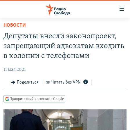
Ссылки
для
упрощенного
НОВОСТИ
ПРОГРАММЫ
доступа
Депутаты внесли законопроект,
ПОДКАСТЫ
Вернуться
запрещающий адвокатам входить
к
АВТОРСКИЕ ПРОЕКТЫ
в колонии с телефонами
основному
ЦИТАТЫ СВОБОДЫ
содержанию
11 мая 2021
Вернутся
МНЕНИЯ
к
Поделиться
Читать без VPN
КУЛЬТУРА
главной
навигации
IDEL.РЕАЛИИ
Приоритетный источник в Google
Вернутся
КАВКАЗ.РЕАЛИИ
к
СЕВЕР.РЕАЛИИ
поиску
СИБИРЬ.РЕАЛИИ