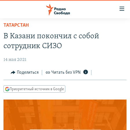
Ссылки
для
упрощенного
ТАТАРСТАН
ПРОГРАММЫ
доступа
В Казани покончил с собой
ПОДКАСТЫ
Вернуться
сотрудник СИЗО
к
АВТОРСКИЕ ПРОЕКТЫ
основному
14 мая 2021
ЦИТАТЫ СВОБОДЫ
содержанию
Вернутся
МНЕНИЯ
Поделиться
Читать без VPN
к
КУЛЬТУРА
главной
Приоритетный источник в Google
навигации
IDEL.РЕАЛИИ
Вернутся
КАВКАЗ.РЕАЛИИ
к
СЕВЕР.РЕАЛИИ
поиску
СИБИРЬ.РЕАЛИИ