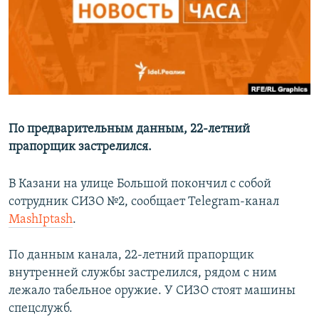
РАСПИСАНИЕ ВЕЩАНИЯ
ПОДПИШИТЕСЬ НА РАССЫЛКУ
СОЦИАЛЬНЫЕ СЕТИ
По предварительным данным, 22-летний
прапорщик застрелился.
Все сайты РСЕ/РС
В Казани на улице Большой покончил с собой
сотрудник СИЗО №2, сообщает Telegram-канал
MashIptash
.
По данным канала, 22-летний прапорщик
внутренней службы застрелился, рядом с ним
лежало табельное оружие. У СИЗО стоят машины
спецслужб.