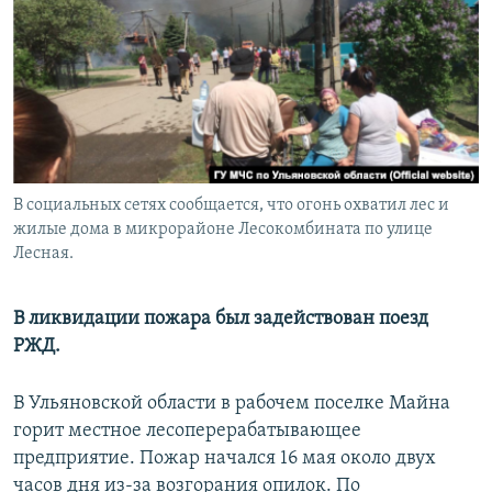
РАСПИСАНИЕ ВЕЩАНИЯ
ПОДПИШИТЕСЬ НА РАССЫЛКУ
СОЦИАЛЬНЫЕ СЕТИ
В социальных сетях сообщается, что огонь охватил лес и
жилые дома в микрорайоне Лесокомбината по улице
Лесная.
Все сайты РСЕ/РС
В ликвидации пожара был задействован поезд
РЖД.
В Ульяновской области в рабочем поселке Майна
горит местное лесоперерабатывающее
предприятие. Пожар начался 16 мая около двух
часов дня из-за возгорания опилок. По