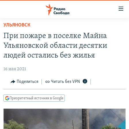
Ссылки
для
упрощенного
УЛЬЯНОВСК
ПРОГРАММЫ
доступа
При пожаре в поселке Майна
ПОДКАСТЫ
Вернуться
Ульяновской области десятки
к
АВТОРСКИЕ ПРОЕКТЫ
людей остались без жилья
основному
ЦИТАТЫ СВОБОДЫ
содержанию
16 мая 2021
Вернутся
МНЕНИЯ
к
Поделиться
Читать без VPN
КУЛЬТУРА
главной
навигации
IDEL.РЕАЛИИ
Приоритетный источник в Google
Вернутся
КАВКАЗ.РЕАЛИИ
к
СЕВЕР.РЕАЛИИ
поиску
СИБИРЬ.РЕАЛИИ