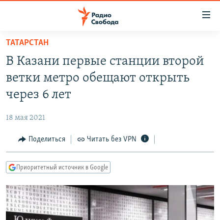
Ссылки
для
упрощенного
ТАТАРСТАН
ПРОГРАММЫ
доступа
В Казани первые станции второй
ПОДКАСТЫ
Вернуться
ветки метро обещают открыть
к
АВТОРСКИЕ ПРОЕКТЫ
через 6 лет
основному
ЦИТАТЫ СВОБОДЫ
содержанию
18 мая 2021
Вернутся
МНЕНИЯ
к
Поделиться
Читать без VPN
КУЛЬТУРА
главной
навигации
IDEL.РЕАЛИИ
Приоритетный источник в Google
Вернутся
КАВКАЗ.РЕАЛИИ
к
СЕВЕР.РЕАЛИИ
поиску
СИБИРЬ.РЕАЛИИ