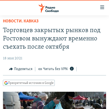
Ссылки
для
упрощенного
НОВОСТИ. КАВКАЗ
ПРОГРАММЫ
доступа
Торговцев закрытых рынков под
ПОДКАСТЫ
Вернуться
Ростовом вынуждают временно
к
АВТОРСКИЕ ПРОЕКТЫ
съехать после октября
основному
ЦИТАТЫ СВОБОДЫ
содержанию
18 мая 2021
Вернутся
МНЕНИЯ
к
Поделиться
Читать без VPN
КУЛЬТУРА
главной
навигации
IDEL.РЕАЛИИ
Приоритетный источник в Google
Вернутся
КАВКАЗ.РЕАЛИИ
к
СЕВЕР.РЕАЛИИ
поиску
СИБИРЬ.РЕАЛИИ