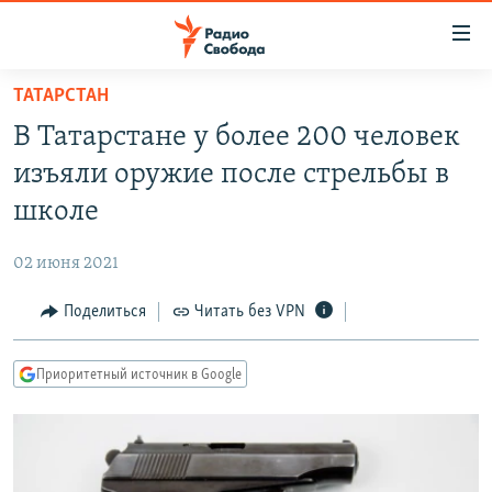
Ссылки
для
упрощенного
ТАТАРСТАН
ПРОГРАММЫ
доступа
В Татарстане у более 200 человек
ПОДКАСТЫ
Вернуться
изъяли оружие после стрельбы в
к
АВТОРСКИЕ ПРОЕКТЫ
школе
основному
ЦИТАТЫ СВОБОДЫ
содержанию
02 июня 2021
Вернутся
МНЕНИЯ
к
Поделиться
Читать без VPN
КУЛЬТУРА
главной
навигации
IDEL.РЕАЛИИ
Приоритетный источник в Google
Вернутся
КАВКАЗ.РЕАЛИИ
к
СЕВЕР.РЕАЛИИ
поиску
СИБИРЬ.РЕАЛИИ