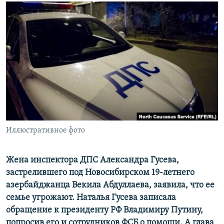
РАСПИСАНИЕ ВЕЩАНИЯ
ПОДПИШИТЕСЬ НА РАССЫЛКУ
СОЦИАЛЬНЫЕ СЕТИ
Все сайты РСЕ/РС
Иллюстративное фото
Жена инспектора ДПС Александра Гусева,
застрелившего под Новосибирском 19-летнего
азербайджанца Векила Абдуллаева, заявила, что ее
семье угрожают. Наталья Гусева записала
обращение к президенту РФ Владимиру Путину,
попросив его и сотрудников ФСБ о помощи. А глава