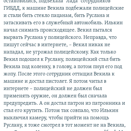
остановились, подъехала "Лада" сотрудников
ГИБДД, к машине Векила подбежали полицейские
и стали бить стекло пацанам, бить Руслана и
затаскивать его в служебный автомобиль. Илькин
начал снимать происходящее. Векил пытался
вырвать Руслана у полицейского. Неправда, что
пишут сейчас в интернете, – Векил никак не
нападал, не угрожал полицейскому. Как только
Векил подошел к Руслану, полицейский стал бить
Векила под коленку, в голову, а потом пнул его под
жопу. После этого сотрудник оттащил Векила к
машине и достал пистолет. Я потом читал в
интернете – полицейский не должен был
применять оружие, он должен был сначала
предупредить. А он достал патрон из патронника и
стал его крутить. Потом так совпало, что Илькин
выключил камеру, чтобы прийти на помощь
Руслану, я тоже смотрел в тот момент не на Векила,