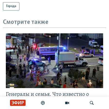
Города
Смотрите также
Генералы и семья. Что известно о
жертвах взрыва в ресторане Balzi Rossi
ЭФИР