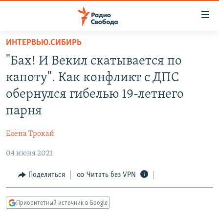
Ссылки
для
упрощенного
ИНТЕРВЬЮ.СИБИРЬ
ПРОГРАММЫ
доступа
"Бах! И Векил скатывается по
ПОДКАСТЫ
Вернуться
капоту". Как конфликт с ДПС
к
АВТОРСКИЕ ПРОЕКТЫ
обернулся гибелью 19-летнего
основному
ЦИТАТЫ СВОБОДЫ
содержанию
парня
Вернутся
МНЕНИЯ
к
Елена Трокай
КУЛЬТУРА
главной
04 июня 2021
навигации
IDEL.РЕАЛИИ
Вернутся
КАВКАЗ.РЕАЛИИ
Поделиться
Читать без VPN
к
СЕВЕР.РЕАЛИИ
поиску
Приоритетный источник в Google
СИБИРЬ.РЕАЛИИ