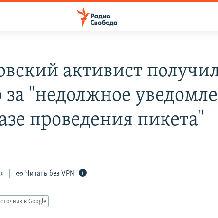
овский активист получи
 за "недолжное уведомл
казе проведения пикета"
ся
Читать без VPN
сточник в Google