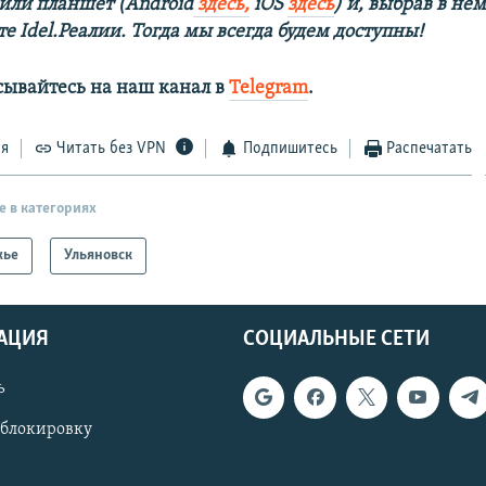
 или планшет (Android
здесь,
iOS
здесь
) и, выбрав в нё
е Idel.Реалии. Тогда мы всегда будем доступны!
сывайтесь на наш канал в
Telegram
.
ся
Читать без VPN
Подпишитесь
Распечатать
е в категориях
жье
Ульяновск
АЦИЯ
СОЦИАЛЬНЫЕ СЕТИ
ь
 блокировку