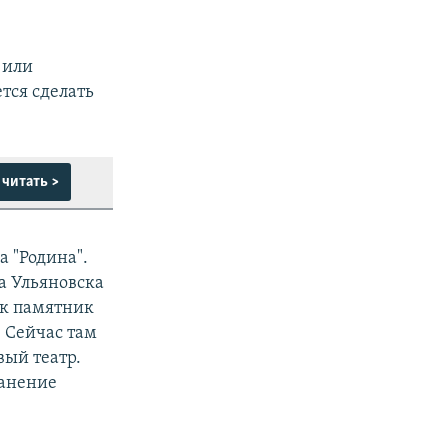
 или
тся сделать
читать >
а "Родина".
а Ульяновска
ак памятник
. Сейчас там
вый театр.
ранение