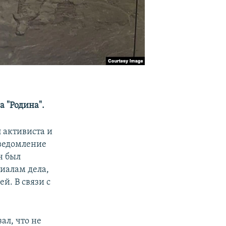
а "Родина".
 активиста и
уведомление
н был
риалам дела,
й. В связи с
ал, что не