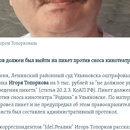
горем Топорковым
ов должен был выйти на пикет против сноса кинотеатр
юня,
Ленинский районный суд Ульяновска оштрафовал
ика
Игоря Топоркова
на 5 тыс. рублей за "не должное 
ведения пикета" (статья 20.2.3. КоАП РФ). Пикет долже
отив сноса кинотеатра "Родина" в Ульяновске. По мате
ровел пикет и не предупредил об этом правоохранителе
виста был составлен административный протокол.
 корреспондентом "Idel.Реалии" Игорь Топорков рассказ