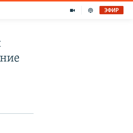
ЭФИР
л
ение