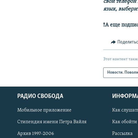
свой телефон
язык, выберит
❗️
А еще подпи
Поделить
Этот контент такж
Новости. Повол
РАДИО СВОБОДА
ИНФОРМ
Мобильное приложение
Как слушат
СОЦИАЛЬНЫЕ СЕТИ
Стипендия имени Петра Вайля
Как обойти
Архив 1997-2006
Рассылка