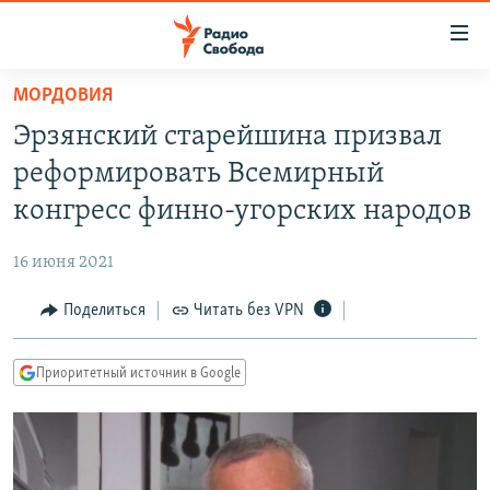
Ссылки
для
упрощенного
МОРДОВИЯ
ПРОГРАММЫ
доступа
Эрзянский старейшина призвал
ПОДКАСТЫ
Вернуться
реформировать Всемирный
к
АВТОРСКИЕ ПРОЕКТЫ
конгресс финно-угорских народов
основному
ЦИТАТЫ СВОБОДЫ
содержанию
16 июня 2021
Вернутся
МНЕНИЯ
к
Поделиться
Читать без VPN
КУЛЬТУРА
главной
навигации
IDEL.РЕАЛИИ
Приоритетный источник в Google
Вернутся
КАВКАЗ.РЕАЛИИ
к
СЕВЕР.РЕАЛИИ
поиску
СИБИРЬ.РЕАЛИИ