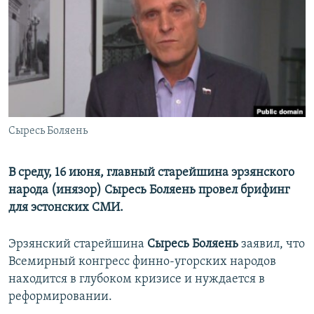
РАСПИСАНИЕ ВЕЩАНИЯ
ПОДПИШИТЕСЬ НА РАССЫЛКУ
СОЦИАЛЬНЫЕ СЕТИ
Сыресь Боляень
Все сайты РСЕ/РС
В среду, 16 июня, главный старейшина эрзянского
народа (инязор) Сыресь Боляень провел брифинг
для эстонских СМИ.
Эрзянский старейшина
Сыресь Боляень
заявил, что
Всемирный конгресс финно-угорских народов
находится в глубоком кризисе и нуждается в
реформировании.