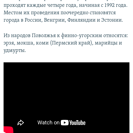
проходят каждые четыре года, начиная с 1992 года.
Местом их проведения поочередно становятся
города в России, Венгрии, Финляндии и Эстонии.
Из народов Поволжья к финно-угорским относятся:
эрзя, мокша, коми (Пермский край), марийцы и
удмурты.