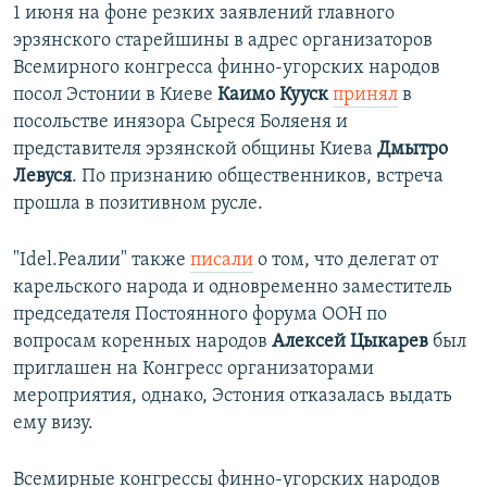
1 июня на фоне резких заявлений главного
эрзянского старейшины в адрес организаторов
Всемирного конгресса финно-угорских народов
посол Эстонии в Киеве
Каимо Кууск
принял
в
посольстве инязора Сыреся Боляеня и
представителя эрзянской общины Киева
Дмытро
Левуся
. По признанию общественников, встреча
прошла в позитивном русле.
"Idel.Реалии" также
писали
о том, что делегат от
карельского народа и одновременно заместитель
председателя Постоянного форума ООН по
вопросам коренных народов
Алексей Цыкарев
был
приглашен на Конгресс организаторами
мероприятия, однако, Эстония отказалась выдать
ему визу.
Всемирные конгрессы финно-угорских народов