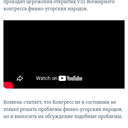
проходит церемония открытия VIII Всемирного
конгресса финно-угорских народов.
Боляень считает, что Конгресс не в состоянии не
только решать проблемы финно-угорских народов,
но и выносить на обсуждение подобные проблемы.