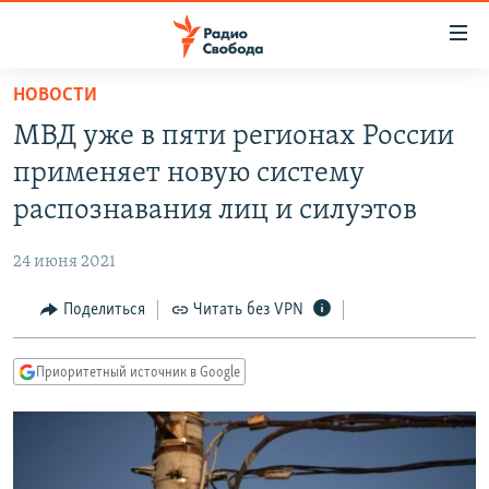
Ссылки
для
упрощенного
НОВОСТИ
ПРОГРАММЫ
доступа
МВД уже в пяти регионах России
ПОДКАСТЫ
Вернуться
применяет новую систему
к
АВТОРСКИЕ ПРОЕКТЫ
распознавания лиц и силуэтов
основному
ЦИТАТЫ СВОБОДЫ
содержанию
24 июня 2021
Вернутся
МНЕНИЯ
к
Поделиться
Читать без VPN
КУЛЬТУРА
главной
навигации
IDEL.РЕАЛИИ
Приоритетный источник в Google
Вернутся
КАВКАЗ.РЕАЛИИ
к
СЕВЕР.РЕАЛИИ
поиску
СИБИРЬ.РЕАЛИИ