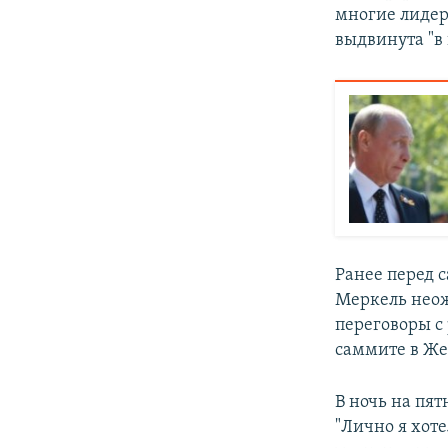
многие лидеры
выдвинута "в
Ранее перед 
Меркель нео
переговоры с
саммите в Же
В ночь на пя
"Лично я хоте