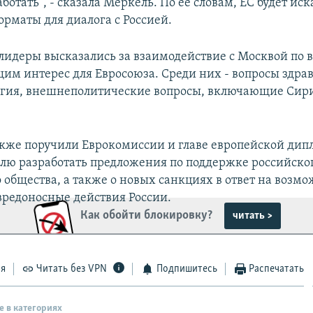
отать", - сказала Меркель. По её словам, ЕС будет иск
рматы для диалога с Россией.
лидеры высказались за взаимодействие с Москвой по 
им интерес для Евросоюза. Среди них - вопросы здра
огия, внешнеполитические вопросы, включающие Сир
кже поручили Еврокомиссии и главе европейской дип
лю разработать предложения по поддержке российско
 общества, а также о новых санкциях в ответ на возм
редоносные действия России.
Как обойти блокировку?
читать >
ся
Читать без VPN
Подпишитесь
Распечатать
е в категориях