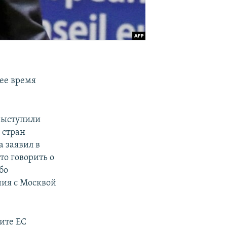
ее время
выступили
 стран
 заявил в
то говорить о
бо
ния с Москвой
ите ЕС