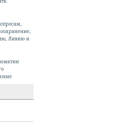
ать
вопросам,
воохранение,
ию, Ливию и
ломатии
го
ожные