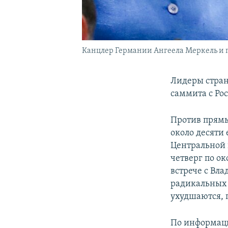
Канцлер Германии Ангеела Меркель и
Лидеры стран
саммита с Ро
Против прям
около десяти
Центральной 
четверг по ок
встрече с Вл
радикальных 
ухудшаются, 
По информа