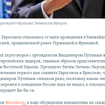
 президент Франции Эммануэль Макрон
 Евросоюза отказались от идеи проведения в ближайш
ссией, предложенной ранее Германией и Францией.
ых переговоров с президентом Владимиром Путиным 
 европейских лидеров, главным образом представители
и Восточной Европы. Президент Литвы Гитанас Науседа
ончании первого дня саммита Евросоюза в Брюсселе, ч
адимиром Путиным слишком рано, поскольку каких-ли
перемен в поведении России пока не видно, а отноше
передаёт Би-би-си.
ции
Bloomberg
, в ходе обсуждения инициативы на самм