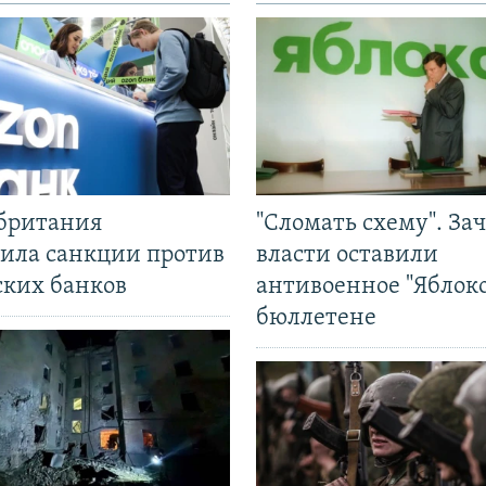
британия
"Сломать схему". За
ила санкции против
власти оставили
ских банков
антивоенное "Яблоко
бюллетене