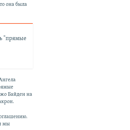
то она была
ь "прямые
Ангела
прямые
Джо Байден на
акрон.
соглашению.
 и мы