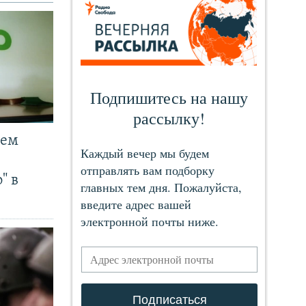
чем
" в