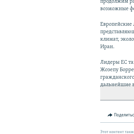
продолжим раб
возможные фо
Европейские 
представляющ
климат, экол
Иран.
Лидеры ЕС та
Жозепу Борре
гражданского
дальнейшие в
Поделить
Этот контент такж