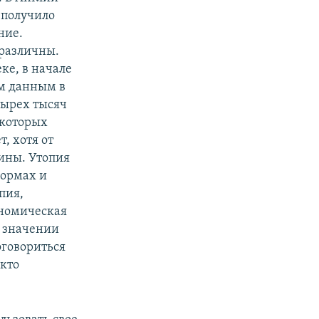
 получило
ние.
различны.
ке, в начале
м данным в
тырех тысяч
 которых
, хотя от
ины. Утопия
формах и
пия,
ономическая
О значении
оговориться
 кто