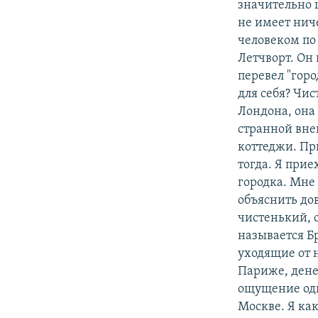
значительно 
не имеет нич
человеком по
Летчворт. Он 
перевел "горо
для себя? Чи
Лондона, она 
странной вне
коттеджи. При
тогда. Я прие
городка. Мне 
объяснить дов
чистенький, 
называется Б
уходящие от н
Париже, дене
ощущение одн
Москве. Я как