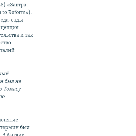
28) «Завтра:
to Reform»).
рода-сады
онцепция
ельства и так
фство
италий
ьный
н был не
о Томасу
ию
понятие
 термин был
 В Англии