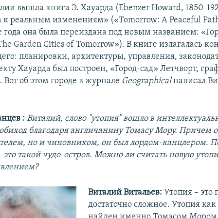
нглии вышла книга Э. Хауарда (Ebenzer Howard, 1850-19
 к реальным изменениям» («Tomorrow: A Peaceful Path 
е года она была переиздана под новым названием: «Го
he Garden Cities of Tomorrow»). В книге излагалась к
щего: планировки, архитектуры, управления, законодат
екту Хауарда был построен, «Город-сад» Летчворт, гра
 Вот об этом городе в журнале
Geographical
написал В
нцев :
Виталий, слово "утопия" вошло в интеллектуал
обиход благодаря англичанину Томасу Мору. Причем о
телем, но и чиновником, он был лордом-канцлером. П
– это такой чудо-остров. Можно ли считать новую утоп
явлением?
Виталий Витальев:
Утопия – это 
достаточно сложное. Утопия как
найден именно Томасом Мором.