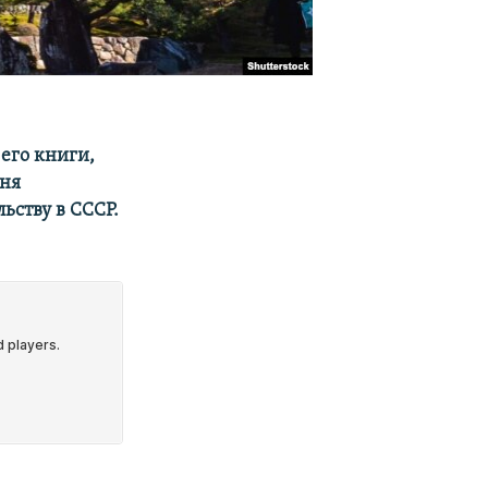
 его книги,
еня
ьству в СССР.