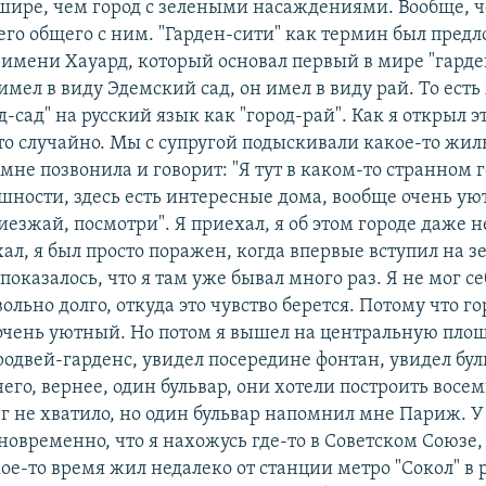
шире, чем город с зелеными насаждениями. Вообще, ч
его общего с ним. "Гарден-сити" как термин был пред
 имени Хауард, который основал первый в мире "гарде
имел в виду Эдемский сад, он имел в виду рай. То есть
д-сад" на русский язык как "город-рай". Как я открыл 
сто случайно. Мы с супругой подыскивали какое-то жил
мне позвонила и говорит: "Я тут в каком-то странном 
шности, здесь есть интересные дома, вообще очень у
езжай, посмотри". Я приехал, я об этом городе даже 
хал, я был просто поражен, когда впервые вступил на з
показалось, что я там уже бывал много раз. Я не мог се
ольно долго, откуда это чувство берется. Потому что г
очень уютный. Но потом я вышел на центральную площ
родвей-гарденс, увидел посередине фонтан, увидел бул
его, вернее, один бульвар, они хотели построить восем
г не хватило, но один бульвар напомнил мне Париж. У
овременно, что я нахожусь где-то в Советском Союзе, 
ое-то время жил недалеко от станции метро "Сокол" в