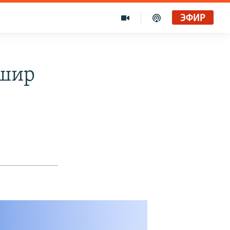
ЭФИР
тшир