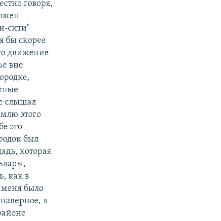
естно говоря,
ложен
н-сити"
 я бы скорее
это движение
ье вне
городке,
ютные
не слышал
емлю этого
бе это
ородок был
адь, которая
ьвары,
ь, как в
 меня было
наверное, в
 районе