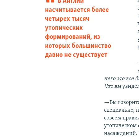
в Англии
насчитывается более
четырех тысяч
утопических
формирований, из
которых большинство
давно не существует
него это все 
Что вы
увидел
—Вы говорите
специально, п
совсем прави
утопическом с
насаждений. 