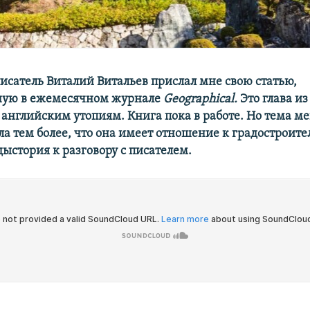
исатель Виталий Витальев прислал мне свою статью,
ную в ежемесячном журнале
Geographical.
Это глава из
английским утопиям. Книга пока в работе. Но
тема м
а тем более, что она имеет отношение к градостроител
ыстория к разговору с писателем.