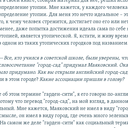
Я в своей книге, собирая материал для нее, решил испо
определение утопии. Мне кажется, у каждого человека 
определение утопии. Для меня это нечто идеальное – эт
то, к чему человек стремится, достигает оно его или нет
менее, даже попытка достижения идеала сама по себе 
утопией, является утопической. Я, кстати, и живу врем
в одном из таких утопических городков под названием
—
Все, кто учился в советской школе, были уверены, чт
словосочетание "город-сад" придумал Маяковский. Ока
было придумано. Как вы открыли английский город-сад
и в этом городе?
Какие ассоциации пришли в голову?
 об этом термине "гарден-сити", я его говорю по-англ
отому что перевод "город-сад", на мой взгляд, в данно
льный. Мне кажется, Маяковский не имел в виду "горо
мысле, он имел в виду город, где очень много зелены
На самом же деле "гарден-сити" как социальный терм