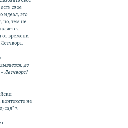
льзовать свое
есть свое
о идеал, это
, но, тем не
является
я от времени
 Летчворт.
о
зывается, до
 – Летчворт?
ийски
м контексте не
д-сад" в
х
ин