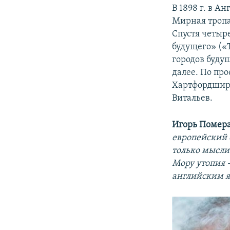
В 1898 г. в А
Мирная тропа
Спустя четыр
будущего» («T
городов буду
далее. По про
Хартфордшир.
Витальев.
Игорь Помера
европейский 
только мысли
Мору утопия 
английским 