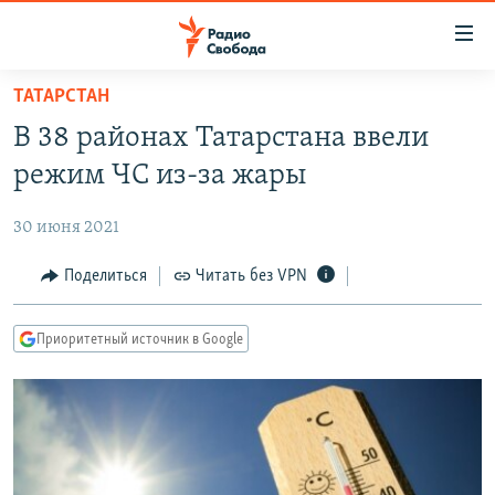
Ссылки
для
упрощенного
ТАТАРСТАН
ПРОГРАММЫ
доступа
В 38 районах Татарстана ввели
ПОДКАСТЫ
Вернуться
режим ЧС из-за жары
к
АВТОРСКИЕ ПРОЕКТЫ
основному
30 июня 2021
ЦИТАТЫ СВОБОДЫ
содержанию
Вернутся
МНЕНИЯ
Поделиться
Читать без VPN
к
КУЛЬТУРА
главной
Приоритетный источник в Google
навигации
IDEL.РЕАЛИИ
Вернутся
КАВКАЗ.РЕАЛИИ
к
СЕВЕР.РЕАЛИИ
поиску
СИБИРЬ.РЕАЛИИ