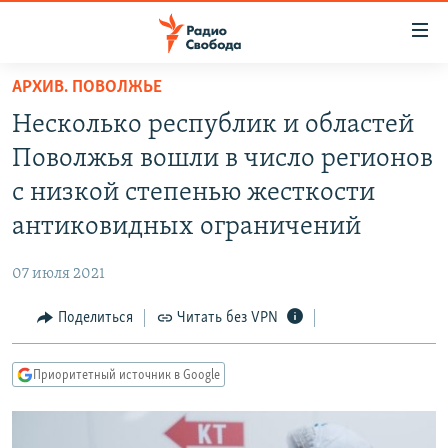
Ссылки
для
упрощенного
АРХИВ. ПОВОЛЖЬЕ
ПРОГРАММЫ
доступа
Несколько республик и областей
ПОДКАСТЫ
Вернуться
Поволжья вошли в число регионов
к
АВТОРСКИЕ ПРОЕКТЫ
с низкой степенью жесткости
основному
ЦИТАТЫ СВОБОДЫ
содержанию
антиковидных ограничений
Вернутся
МНЕНИЯ
к
07 июля 2021
КУЛЬТУРА
главной
Поделиться
Читать без VPN
навигации
IDEL.РЕАЛИИ
Вернутся
КАВКАЗ.РЕАЛИИ
к
Приоритетный источник в Google
СЕВЕР.РЕАЛИИ
поиску
СИБИРЬ.РЕАЛИИ