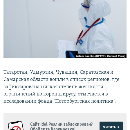
РАСПИСАНИЕ ВЕЩАНИЯ
ПОДПИШИТЕСЬ НА РАССЫЛКУ
СОЦИАЛЬНЫЕ СЕТИ
Все сайты РСЕ/РС
Татарстан, Удмуртия, Чувашия, Саратовская и
Самарская области вошли в список регионов, где
зафиксирована низкая степень жесткости
ограничений по коронавирусу, отмечается в
исследовании фонда "Петербургская политика".
Сайт Idel.Реалии заблокирован?
читать >
Обойдите блокировку!