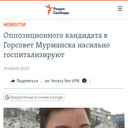
Ссылки
для
упрощенного
НОВОСТИ
ПРОГРАММЫ
доступа
Оппозиционного кандидата в
ПОДКАСТЫ
Вернуться
Горсовет Мурманска насильно
к
АВТОРСКИЕ ПРОЕКТЫ
госпитализируют
основному
ЦИТАТЫ СВОБОДЫ
содержанию
14 июля 2021
Вернутся
МНЕНИЯ
к
Поделиться
Читать без VPN
КУЛЬТУРА
главной
навигации
IDEL.РЕАЛИИ
Приоритетный источник в Google
Вернутся
КАВКАЗ.РЕАЛИИ
к
СЕВЕР.РЕАЛИИ
поиску
СИБИРЬ.РЕАЛИИ