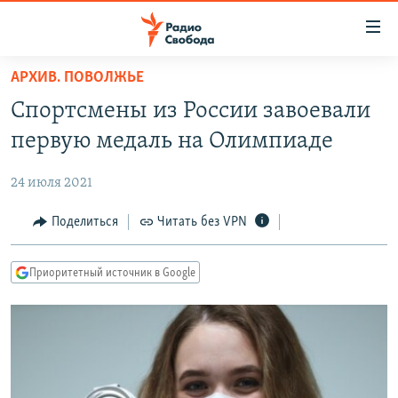
Ссылки
для
упрощенного
АРХИВ. ПОВОЛЖЬЕ
ПРОГРАММЫ
доступа
Спортсмены из России завоевали
ПОДКАСТЫ
Вернуться
первую медаль на Олимпиаде
к
АВТОРСКИЕ ПРОЕКТЫ
основному
24 июля 2021
ЦИТАТЫ СВОБОДЫ
содержанию
Вернутся
МНЕНИЯ
Поделиться
Читать без VPN
к
КУЛЬТУРА
главной
Приоритетный источник в Google
навигации
IDEL.РЕАЛИИ
Вернутся
КАВКАЗ.РЕАЛИИ
к
СЕВЕР.РЕАЛИИ
поиску
СИБИРЬ.РЕАЛИИ