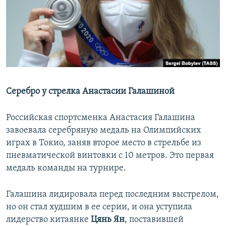
РАСПИСАНИЕ ВЕЩАНИЯ
ПОДПИШИТЕСЬ НА РАССЫЛКУ
СОЦИАЛЬНЫЕ СЕТИ
Серебро у стрелка Анастасии Галашиной
Российская спортсменка Анастасия Галашина
Все сайты РСЕ/РС
завоевала серебряную медаль на Олимпийских
играх в Токио, заняв второе место в стрельбе из
пневматической винтовки с 10 метров. Это первая
медаль команды на турнире.
Галашина лидировала перед последним выстрелом,
но он стал худшим в ее серии, и она уступила
лидерство китаянке
Цянь Ян
, поставившей