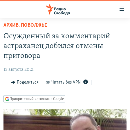
Ссылки
для
упрощенного
АРХИВ. ПОВОЛЖЬЕ
ПРОГРАММЫ
доступа
Осужденный за комментарий
ПОДКАСТЫ
Вернуться
астраханец добился отмены
к
АВТОРСКИЕ ПРОЕКТЫ
приговора
основному
ЦИТАТЫ СВОБОДЫ
содержанию
13 августа 2021
Вернутся
МНЕНИЯ
к
Поделиться
Читать без VPN
КУЛЬТУРА
главной
навигации
IDEL.РЕАЛИИ
Приоритетный источник в Google
Вернутся
КАВКАЗ.РЕАЛИИ
к
СЕВЕР.РЕАЛИИ
поиску
СИБИРЬ.РЕАЛИИ