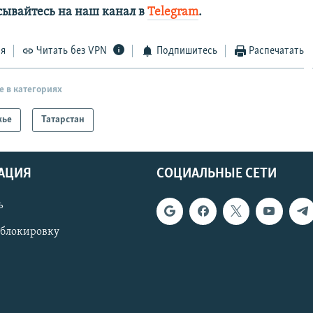
сывайтесь на наш канал в
Telegram
.
ся
Читать без VPN
Подпишитесь
Распечатать
е в категориях
жье
Татарстан
АЦИЯ
СОЦИАЛЬНЫЕ СЕТИ
ь
 блокировку