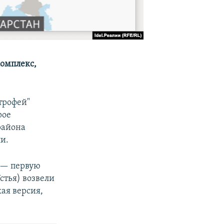
комплекс,
трофей"
рое
района
ли.
 — первую
стья) возвели
кая версия,