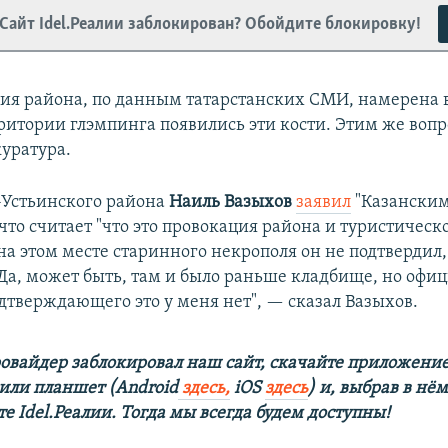
Сайт Idel.Реалии заблокирован? Обойдите блокировку!
я района, по данным татарстанских СМИ, намерена 
рритории глэмпинга появились эти кости. Этим же воп
куратура.
-Устьинского района
Наиль Вазыхов
заявил
"Казански
что считает "что это провокация района и туристическо
а этом месте старинного некрополя он не подтвердил,
"Да, может быть, там и было раньше кладбище, но офи
дтверждающего это у меня нет", — сказал Вазыхов.
овайдер заблокировал наш сайт, скачайте приложение
 или планшет (Android
здесь,
iOS
здесь
) и, выбрав в нё
е Idel.Реалии. Тогда мы всегда будем доступны!