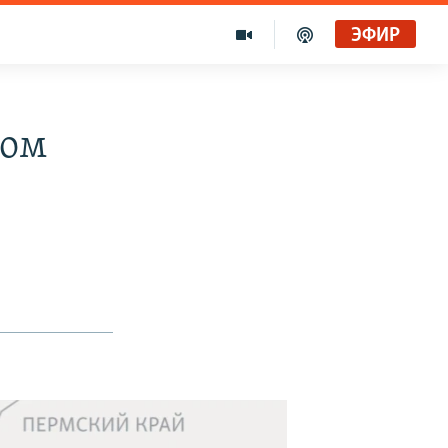
ЭФИР
гом