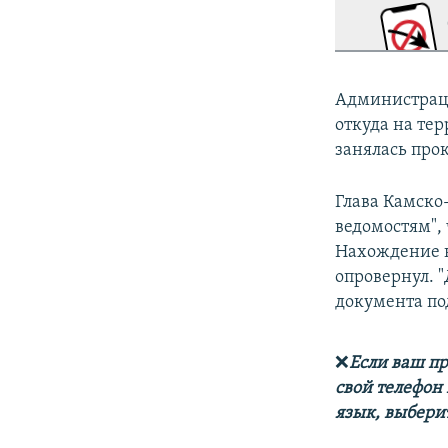
Администраци
откуда на те
занялась про
Глава Камско
ведомостям", 
Нахождение н
опровернул. 
документа по
❌
Если ваш пр
свой телефон
язык, выберит