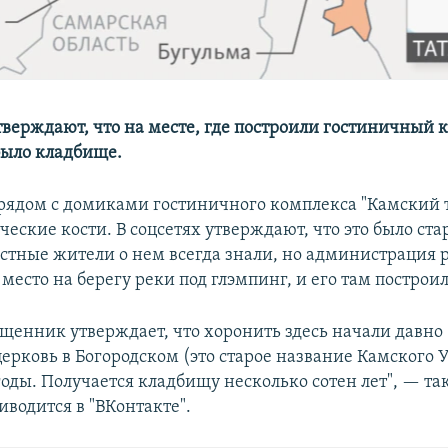
верждают, что на месте, где построили гостиничный 
было кладбище.
 рядом с домиками гостиничного комплекса "Камский 
еские кости. В соцсетях утверждают, что это было ста
стные жители о нем всегда знали, но администрация 
место на берегу реки под глэмпинг, и его там построи
щенник утверждает, что хоронить здесь начали давно
ерковь в Богородском (это старое название Камского У
годы. Получается кладбищу несколько сотен лет", — та
иводится в "ВКонтакте".