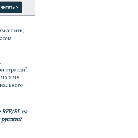
читать >
выяснить,
росом
м
й отрасли".
 но и не
циального
 RFE/RL на
м русский