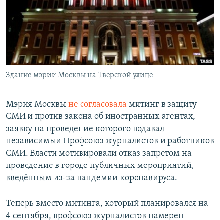
РАСПИСАНИЕ ВЕЩАНИЯ
ПОДПИШИТЕСЬ НА РАССЫЛКУ
СОЦИАЛЬНЫЕ СЕТИ
Здание мэрии Москвы на Тверской улице
Мэрия Москвы
не согласовала
митинг в защиту
СМИ и против закона об иностранных агентах,
Все сайты РСЕ/РС
заявку на проведение которого подавал
независимый Профсоюз журналистов и работников
СМИ. Власти мотивировали отказ запретом на
проведение в городе публичных мероприятий,
введённым из-за пандемии коронавируса.
Теперь вместо митинга, который планировался на
4 сентября, профсоюз журналистов намерен