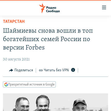
Ссылки
для
упрощенного
ТАТАРСТАН
ПРОГРАММЫ
доступа
Шаймиевы снова вошли в топ
ПОДКАСТЫ
Вернуться
богатейших семей России по
к
АВТОРСКИЕ ПРОЕКТЫ
версии Forbes
основному
ЦИТАТЫ СВОБОДЫ
содержанию
30 августа 2021
Вернутся
МНЕНИЯ
к
Поделиться
Читать без VPN
КУЛЬТУРА
главной
навигации
IDEL.РЕАЛИИ
Приоритетный источник в Google
Вернутся
КАВКАЗ.РЕАЛИИ
к
СЕВЕР.РЕАЛИИ
поиску
СИБИРЬ.РЕАЛИИ