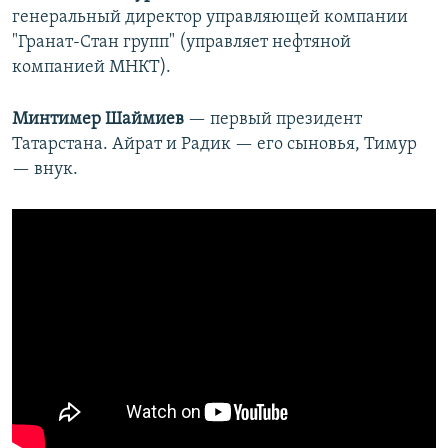
генеральный директор управляющей компании
"Гранат-Стан групп" (управляет нефтяной
компанией МНКТ).
Минтимер Шаймиев
— первый президент
Татарстана. Айрат и Радик — его сыновья, Тимур
— внук.