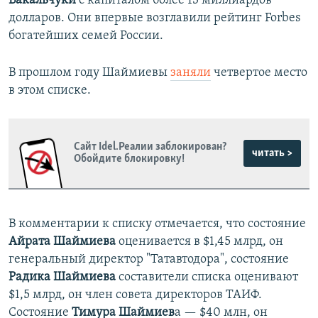
Бакальчуки
с капиталом более 13 миллиардов
долларов. Они впервые возглавили рейтинг Forbes
богатейших семей России.
В прошлом году Шаймиевы
заняли
четвертое место
в этом списке.
Сайт Idel.Реалии заблокирован?
читать >
Обойдите блокировку!
В комментарии к списку отмечается, что состояние
Айрата Шаймиева
оценивается в $1,45 млрд, он
генеральный директор "Татавтодора", состояние
Радика Шаймиева
составители списка оценивают
$1,5 млрд, он член совета директоров ТАИФ.
Состояние
Тимура Шаймиев
а — $40 млн, он