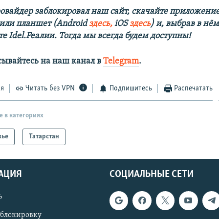
овайдер заблокировал наш сайт, скачайте приложение
 или планшет (Android
здесь,
iOS
здесь
) и, выбрав в нё
е Idel.Реалии. Тогда мы всегда будем доступны!
сывайтесь на наш канал в
Telegram
.
ся
Читать без VPN
Подпишитесь
Распечатать
е в категориях
жье
Татарстан
АЦИЯ
СОЦИАЛЬНЫЕ СЕТИ
ь
 блокировку