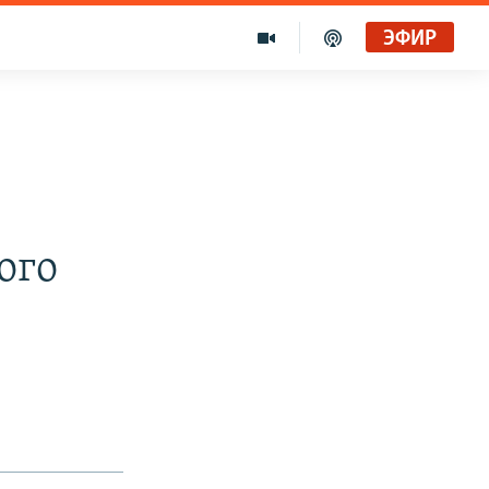
ЭФИР
ого