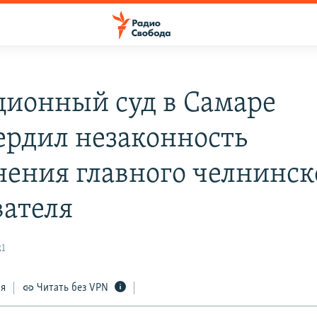
ционный суд в Самаре
ердил незаконность
нения главного челнинск
вателя
21
ся
Читать без VPN