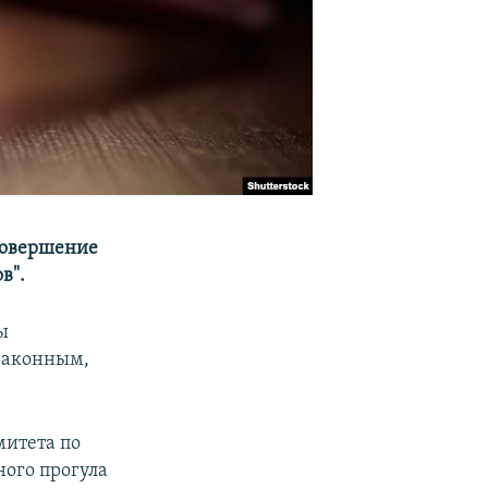
 совершение
в".
ы
законным,
митета по
ного прогула