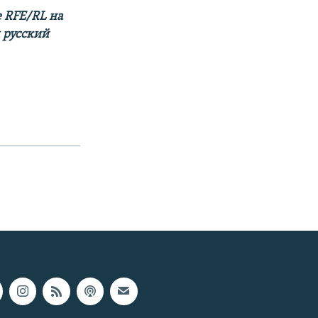
 RFE/RL на
м русский