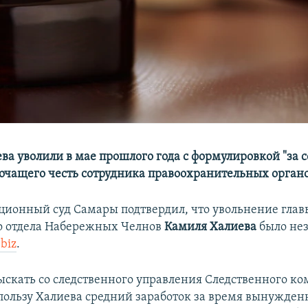
ва уволили в мае прошлого года с формулировкой "за
рочащего честь сотрудника правоохранительных органо
ционный суд Самары подтвердил, что увольнение глав
о отдела Набережных Челнов
Камиля Халиева
было не
-biz
.
ыскать со следственного управления Следственного ко
 пользу Халиева средний заработок за время вынужден