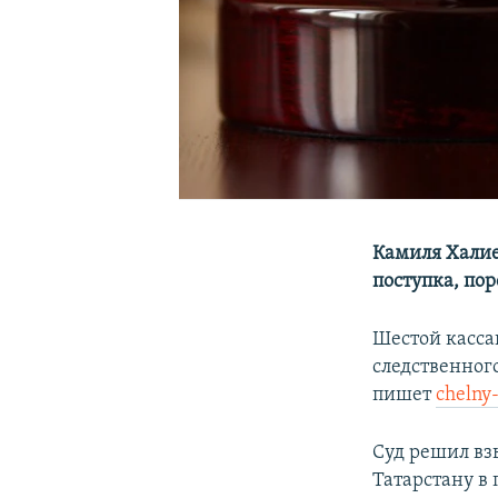
Камиля Халие
поступка, по
Шестой касса
следственног
пишет
chelny
Суд решил вз
Татарстану в