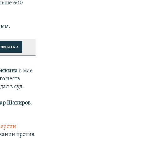
ольше 600
ным.
читать >
рыкина
в мае
го честь
ал в суд.
ар Шакиров
.
версии
овании против