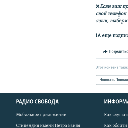
❌
Если ваш пр
свой телефон
язык, выберит
❗️
А еще подпи
Поделить
Этот контент такж
Новости. Повол
РАДИО СВОБОДА
ИНФОРМ
Мобильное приложение
Как слушат
СОЦИАЛЬНЫЕ СЕТИ
Стипендия имени Петра Вайля
Как обойти