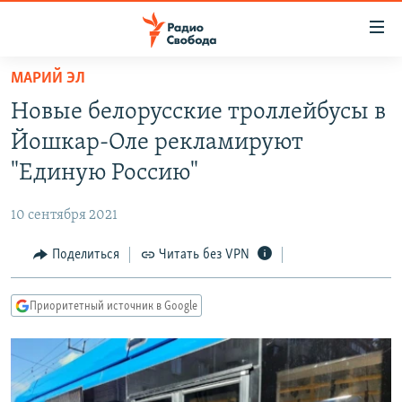
Ссылки
для
упрощенного
МАРИЙ ЭЛ
ПРОГРАММЫ
доступа
Новые белорусские троллейбусы в
ПОДКАСТЫ
Вернуться
Йошкар-Оле рекламируют
к
АВТОРСКИЕ ПРОЕКТЫ
"Единую Россию"
основному
ЦИТАТЫ СВОБОДЫ
содержанию
10 сентября 2021
Вернутся
МНЕНИЯ
к
Поделиться
Читать без VPN
КУЛЬТУРА
главной
навигации
IDEL.РЕАЛИИ
Приоритетный источник в Google
Вернутся
КАВКАЗ.РЕАЛИИ
к
СЕВЕР.РЕАЛИИ
поиску
СИБИРЬ.РЕАЛИИ