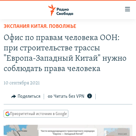
Ссылки
для
упрощенного
ЭКСПАНИЯ КИТАЯ. ПОВОЛЖЬЕ
ПРОГРАММЫ
доступа
Офис по правам человека ООН:
ПОДКАСТЫ
Вернуться
при строительстве трассы
к
АВТОРСКИЕ ПРОЕКТЫ
"Европа-Западный Китай" нужно
основному
ЦИТАТЫ СВОБОДЫ
содержанию
соблюдать права человека
Вернутся
МНЕНИЯ
к
10 сентября 2021
КУЛЬТУРА
главной
Поделиться
Читать без VPN
навигации
IDEL.РЕАЛИИ
Вернутся
КАВКАЗ.РЕАЛИИ
к
Приоритетный источник в Google
СЕВЕР.РЕАЛИИ
поиску
СИБИРЬ.РЕАЛИИ