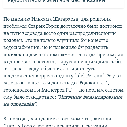
недоступном и элитном месте Казани
По мнению Ильхама Шагараева, для решения
проблемы Старых Горок достаточно было построить
на пути водовода всего один распределительный
колодец. Это не только улучшило бы качество
водоснабжения, но и позволило бы разделить
посёлок на две автономные части: тогда при аварии
в одной части посёлка, в другой не приходилось бы
отключать воду, объяснил активист суть
предложения корреспонденту "Idel.Реалии". Эту же
мысль он попытался донести до "Водоканала",
горисполкома и Минстроя РТ — но первым ответом
ему было стандартное:
"Источник финансирования
не определён"
.
За полгода, минувшие с того момента, жители
Старых Горок постарались придать ситуации