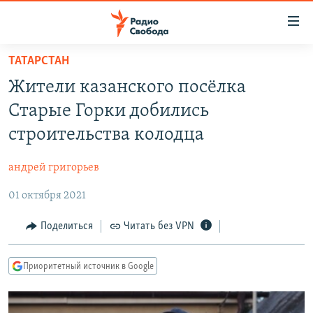
Ссылки
для
упрощенного
ТАТАРСТАН
ПРОГРАММЫ
доступа
Жители казанского посёлка
ПОДКАСТЫ
Вернуться
Старые Горки добились
к
АВТОРСКИЕ ПРОЕКТЫ
строительства колодца
основному
ЦИТАТЫ СВОБОДЫ
содержанию
андрей григорьев
Вернутся
МНЕНИЯ
к
01 октября 2021
КУЛЬТУРА
главной
навигации
IDEL.РЕАЛИИ
Поделиться
Читать без VPN
Вернутся
КАВКАЗ.РЕАЛИИ
к
Приоритетный источник в Google
СЕВЕР.РЕАЛИИ
поиску
СИБИРЬ.РЕАЛИИ