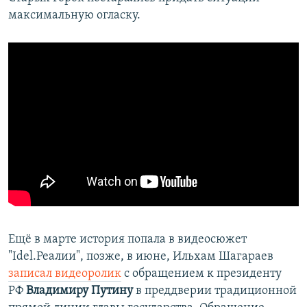
максимальную огласку.
Ещё в марте история попала в видеосюжет
"Idel.Реалии", позже, в июне, Ильхам Шагараев
записал видеоролик
с обращением к президенту
РФ
Владимиру Путину
в преддверии традиционной