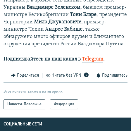
Например, в архиве есть данные о президенте
Украины
Владимире Зеленском
, бывшем премьер-
министре Великобритании
Тони Блэре
, президенте
Черногории
Мило Джукановиче
, премьер-
министре Чехии А
ндрее Бабише,
также
обнаружено много офшоров друзей и ближайшего
окружения президента России Владимира Путина.
Подписывайтесь на наш канал в
Telegram
.
Поделиться
Читать без VPN
Подпишитесь
Этот контент также в категориях
Новости. Поволжье
Федерация
СОЦИАЛЬНЫЕ СЕТИ