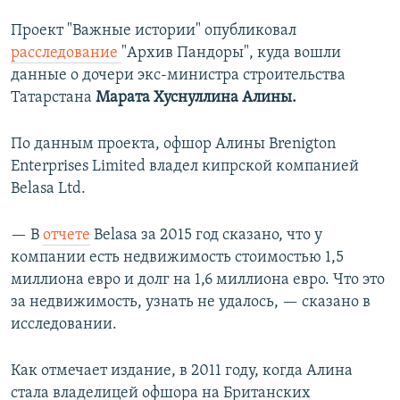
РАСПИСАНИЕ ВЕЩАНИЯ
Проект "Важные истории" опубликовал
ПОДПИШИТЕСЬ НА РАССЫЛКУ
расследование
"Архив Пандоры", куда вошли
данные о дочери экс-министра строительства
Татарстана
Марата Хуснуллина Алины.
СОЦИАЛЬНЫЕ СЕТИ
По данным проекта, офшор Алины Brenigton
Enterprises Limited владел кипрской компанией
Belasa Ltd.
Все сайты РСЕ/РС
— В
отчете
Belasa за 2015 год сказано, что у
компании есть недвижимость стоимостью 1,5
миллиона евро и долг на 1,6 миллиона евро. Что это
за недвижимость, узнать не удалось, — сказано в
исследовании.
Как отмечает издание, в 2011 году, когда Алина
стала владелицей офшора на Британских