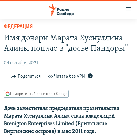
Ссылки
для
упрощенного
ФЕДЕРАЦИЯ
ПРОГРАММЫ
доступа
Имя дочери Марата Хуснуллина
ПОДКАСТЫ
Вернуться
Алины попало в "досье Пандоры"
к
АВТОРСКИЕ ПРОЕКТЫ
основному
04 октября 2021
ЦИТАТЫ СВОБОДЫ
содержанию
Вернутся
МНЕНИЯ
Поделиться
Читать без VPN
к
КУЛЬТУРА
главной
Приоритетный источник в Google
навигации
IDEL.РЕАЛИИ
Вернутся
Дочь заместителя председателя правительства
КАВКАЗ.РЕАЛИИ
к
Марата Хуснуллина Алина стала владелицей
СЕВЕР.РЕАЛИИ
поиску
Brenigton Enterprises Limited (Британские
Виргинские острова) в мае 2011 года.
СИБИРЬ.РЕАЛИИ