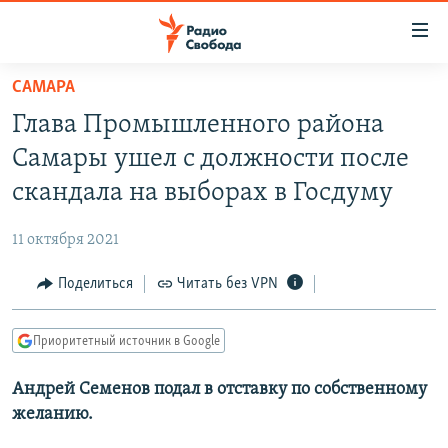
Ссылки
для
упрощенного
САМАРА
ПРОГРАММЫ
доступа
Глава Промышленного района
ПОДКАСТЫ
Вернуться
Самары ушел с должности после
к
АВТОРСКИЕ ПРОЕКТЫ
скандала на выборах в Госдуму
основному
ЦИТАТЫ СВОБОДЫ
содержанию
11 октября 2021
Вернутся
МНЕНИЯ
к
Поделиться
Читать без VPN
КУЛЬТУРА
главной
навигации
IDEL.РЕАЛИИ
Приоритетный источник в Google
Вернутся
КАВКАЗ.РЕАЛИИ
к
Андрей Семенов подал в отставку по собственному
СЕВЕР.РЕАЛИИ
поиску
желанию.
СИБИРЬ.РЕАЛИИ