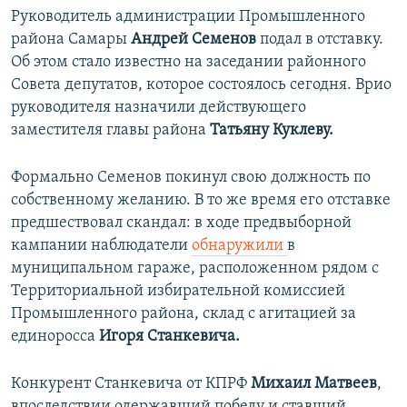
Руководитель администрации Промышленного
РАСПИСАНИЕ ВЕЩАНИЯ
района Самары
Андрей Семенов
подал в отставку.
ПОДПИШИТЕСЬ НА РАССЫЛКУ
Об этом стало известно на заседании районного
Совета депутатов, которое состоялось сегодня. Врио
СОЦИАЛЬНЫЕ СЕТИ
руководителя назначили действующего
заместителя главы района
Татьяну Куклеву.
Формально Семенов покинул свою должность по
собственному желанию. В то же время его отставке
Все сайты РСЕ/РС
предшествовал скандал: в ходе предвыборной
кампании наблюдатели
обнаружили
в
муниципальном гараже, расположенном рядом с
Территориальной избирательной комиссией
Промышленного района, склад с агитацией за
единоросса
Игоря Станкевича.
Конкурент Станкевича от КПРФ
Михаил Матвеев
,
впоследствии одержавший победу и ставший