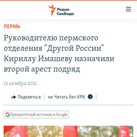
Ссылки
для
упрощенного
ПЕРМЬ
ПРОГРАММЫ
доступа
Руководителю пермского
ПОДКАСТЫ
Вернуться
отделения "Другой России"
к
АВТОРСКИЕ ПРОЕКТЫ
Кириллу Имашеву назначили
основному
ЦИТАТЫ СВОБОДЫ
содержанию
второй арест подряд
Вернутся
МНЕНИЯ
к
12 октября 2021
КУЛЬТУРА
главной
Поделиться
Читать без VPN
навигации
IDEL.РЕАЛИИ
Вернутся
КАВКАЗ.РЕАЛИИ
к
Приоритетный источник в Google
СЕВЕР.РЕАЛИИ
поиску
СИБИРЬ.РЕАЛИИ